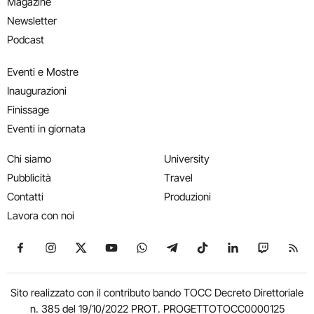
Magazine
Newsletter
Podcast
Eventi e Mostre
Inaugurazioni
Finissage
Eventi in giornata
Chi siamo
University
Pubblicità
Travel
Contatti
Produzioni
Lavora con noi
Seguici su Facebook
Seguici su Instagram
Seguici su X
Seguici su YouTube
Seguici su WhatsApp
Seguici su Telegram
Seguici su TikTok
Seguici su Link
Seguici su
Segui
Sito realizzato con il contributo bando TOCC Decreto Direttoriale
n. 385 del 19/10/2022 PROT. PROGETTOTOCC0000125