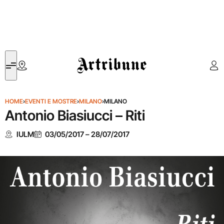
Artribune
HOME
›
EVENTI E MOSTRE
›
MILANO
›
MILANO
Antonio Biasiucci – Riti
IULM
03/05/2017
–
28/07/2017