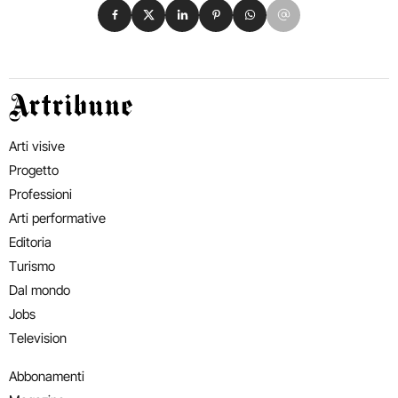
Condividi su Facebook
Condividi su X
Condividi su LinkedIn
Condividi su Pinterest
Condividi su WhatsApp
Condividi su Email
Artribune
Arti visive
Progetto
Professioni
Arti performative
Editoria
Turismo
Dal mondo
Jobs
Television
Abbonamenti