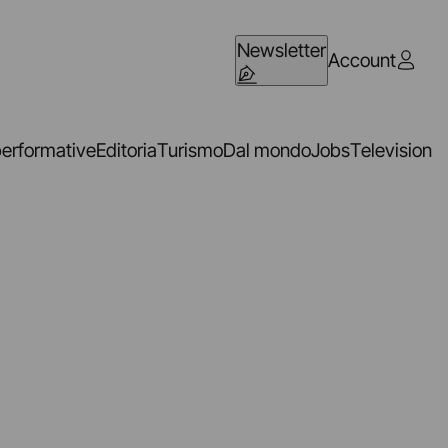
Newsletter
Account
performative
Editoria
Turismo
Dal mondo
Jobs
Television