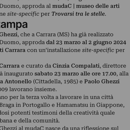
 Duomo, approda al
mudaC | museo delle arti
one
site-specific
per
Trovarsi tra le stelle
.
tampa
Ghezzi
, che a Carrara (MS) ha già realizzato
a Duomo, approda
dal 23 marzo al 2 giugno 2024
ti Carrara
con un’installazione
site-specific
per
Carrara
e curato da
Cinzia Compalati
, direttore
rà inaugurato
sabato 23 marzo alle ore 17.00
, alla
a Antonello
(Cittadella, 1985) e
Paolo Ghezzi
2009 lavorano insieme.
o per la terza volta a lavorare in una città
raga in Portogallo e Hamamatsu in Giappone,
osi potenti testimoni della creatività quale
bana e della comunità.
 Ghezzi al mudaC nasce da una riflessione sul