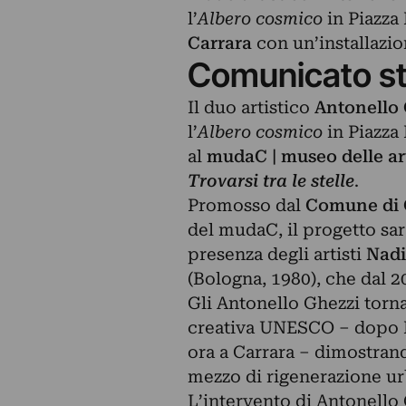
l’
Albero cosmico
in Piazza
Carrara
con un’installazi
Comunicato s
Il duo artistico
Antonello 
l’
Albero cosmico
in Piazz
al
mudaC | museo delle ar
Trovarsi tra le stelle
.
Promosso dal
Comune di 
del mudaC, il progetto sa
presenza degli artisti
Nadi
(Bologna, 1980), che dal 
Gli Antonello Ghezzi tornan
creativa UNESCO – dopo B
ora a Carrara – dimostrand
mezzo di rigenerazione ur
L’intervento di Antonello