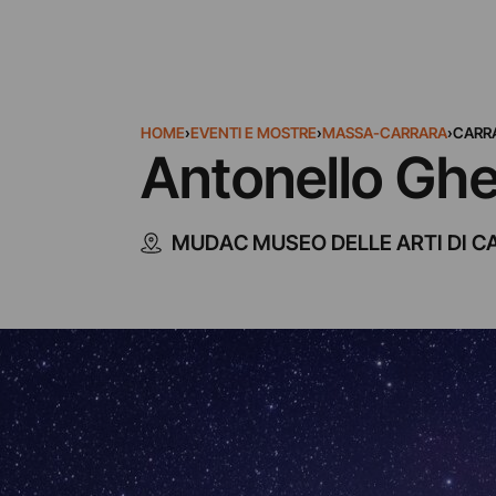
HOME
›
EVENTI E MOSTRE
›
MASSA-CARRARA
›
CARR
Antonello Ghez
MUDAC MUSEO DELLE ARTI DI 