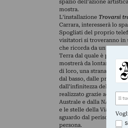
spazio dell’azione artistic
mostra.
L’installazione
Trovarsi tra
Carrara, interesserà lo s
Spogliati del proprio tele
visitatori si troveranno i
che ricorda da un lato le c
Terra dal quale è possibil
mostrerà da lontano due p
di loro, una strana strutt
dal basso, dalle profondità 
dall’infinitezza dell’univer
realizzato grazie ad alcu
Nom
Australe e dalla NASA, si 
(Requ
e le stelle della Via Latt
First
Vogl
sguardo dal periscopio ci s
S
persona.