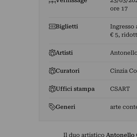
Vernissage
23/03/20
ore 17
Biglietti
Ingresso 
€ 5, ridot
Artisti
Antonell
Curatori
Cinzia C
Uffici stampa
CSART
Generi
arte con
Il duo artistico
Antonello 