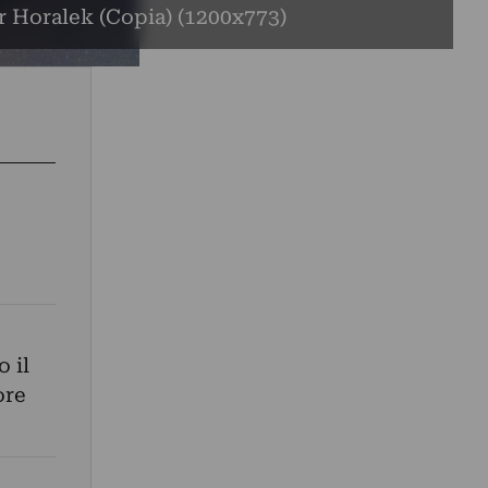
r Horalek (Copia) (1200x773)
 il
ore