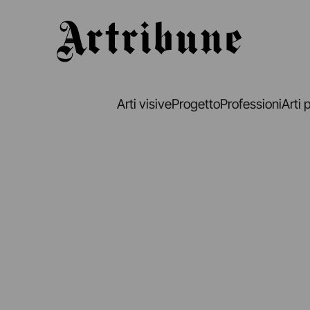
Artribune
Arti visive
Progetto
Professioni
Arti 