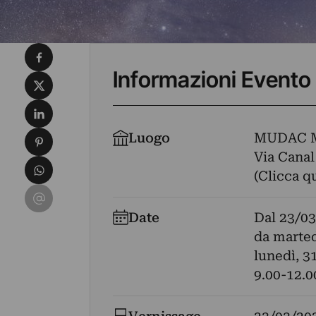
Condividi su Facebook
Informazioni Evento
Condividi su X
Condividi su LinkedIn
Condividi su Pinterest
Luogo
MUDAC M
Via Canal 
Condividi su WhatsApp
(Clicca q
Condividi su Email
Date
Dal
23/03
da marted
lunedì, 3
9.00-12.0