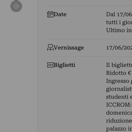
Condividi su Email
Date
Dal
17/06
tutti i g
Ultimo in
Vernissage
17/06/20
Biglietti
Il biglie
Ridotto €
Ingresso g
giornalis
studenti 
ICCROM: r
domenica 
riduzione
palazzo i