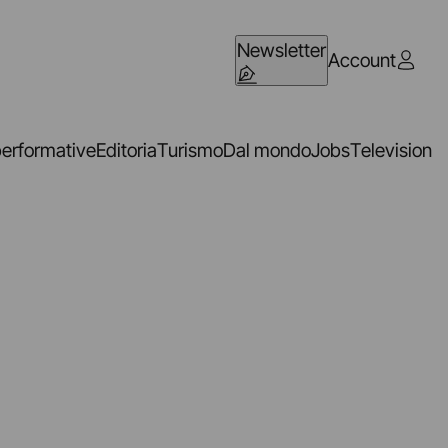
Newsletter
Account
performative
Editoria
Turismo
Dal mondo
Jobs
Television