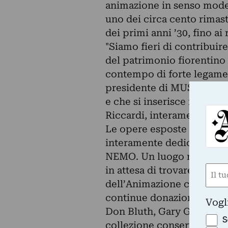
animazione in senso moder
uno dei circa cento rimast
dei primi anni ’30, fino ai
"Siamo fieri di contribuir
del patrimonio fiorentino 
contempo di forte legame 
presidente di MUS.E. “Una
e che si inserisce in un p
Riccardi, interamente a f
Le opere esposte provengo
interamente dedicata all’a
NEMO. Un luogo magico ch
Nom
in attesa di trovare una co
dell’Animazione che i fon
(Requ
First
continue donazioni di arti
Vogl
Don Bluth, Gary Goldman e
S
collezione conserva circa 