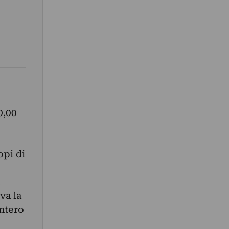
0,00
ppi di
a
va la
intero