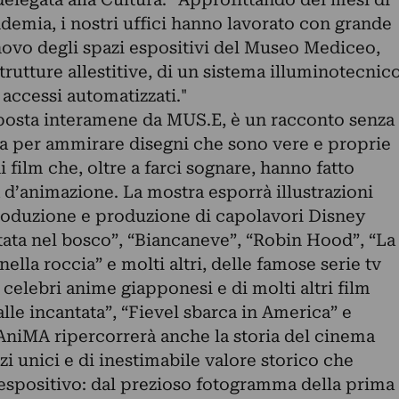
demia, i nostri uffici hanno lavorato con grande
novo degli spazi espositivi del Museo Mediceo,
trutture allestitive, di un sistema illuminotecnic
 accessi automatizzati."
osta interamene da MUS.E, è un racconto senza
a per ammirare disegni che sono vere e proprie
i film che, oltre a farci sognare, hanno fatto
 d’animazione. La mostra esporrà illustrazioni
-produzione e produzione di capolavori Disney
ta nel bosco”, “Biancaneve”, “Robin Hood”, “La
nella roccia” e molti altri, delle famose serie tv
celebri anime giapponesi e di molti altri film
alle incantata”, “Fievel sbarca in America” e
 AniMA ripercorrerà anche la storia del cinema
zi unici e di inestimabile valore storico che
 espositivo: dal prezioso fotogramma della prima