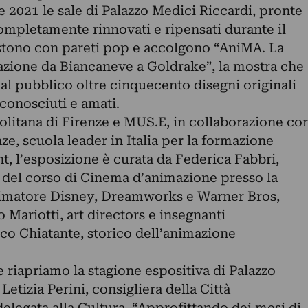
e 2021 le sale di Palazzo Medici Riccardi, pronte
ompletamente rinnovati e ripensati durante il
estono con pareti pop e accolgono “AniMA. La
zione da Biancaneve a Goldrake”, la mostra che
al pubblico oltre cinquecento disegni originali
conosciuti e amati.
litana di Firenze e MUS.E, in collaborazione co
, scuola leader in Italia per la formazione
nt, l’esposizione è curata da Federica Fabbri,
 del corso di Cinema d’animazione presso la
imatore Disney, Dreamworks e Warner Bros,
 Mariotti, art directors e insegnanti
co Chiatante, storico dell’animazione
 riapriamo la stagione espositiva di Palazzo
Letizia Perini, consigliera della Città
elegata alla Cultura. “Approfittando dei mesi di