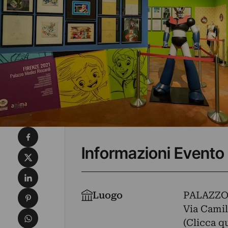
Condividi su Facebook
Informazioni Evento
Condividi su X
Condividi su LinkedIn
Condividi su Pinterest
Luogo
PALAZZO
Via Camil
Condividi su WhatsApp
(Clicca q