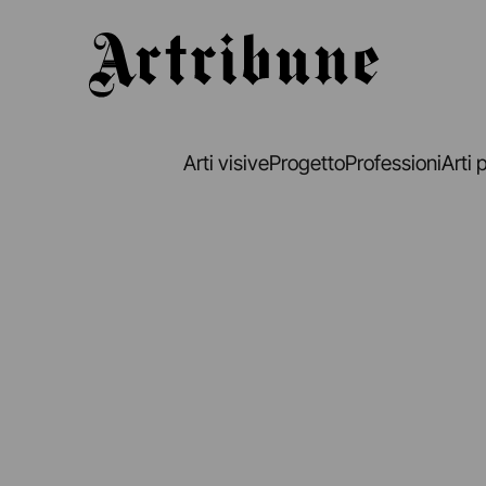
Artribune
Arti visive
Progetto
Professioni
Arti 