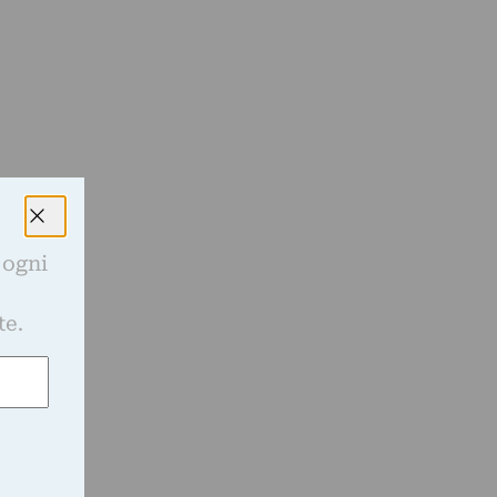
i
 ogni
e
te.