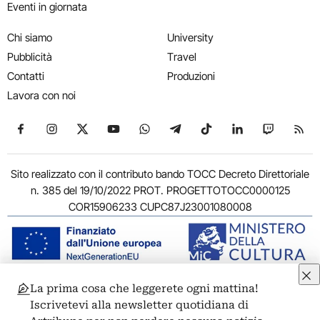
Eventi in giornata
Chi siamo
University
Pubblicità
Travel
Contatti
Produzioni
Lavora con noi
Seguici su Facebook
Seguici su Instagram
Seguici su X
Seguici su YouTube
Seguici su WhatsApp
Seguici su Telegram
Seguici su TikTok
Seguici su Link
Seguici su
Segui
Sito realizzato con il contributo bando TOCC Decreto Direttoriale
n. 385 del 19/10/2022 PROT. PROGETTOTOCC0000125
COR15906233 CUPC87J23001080008
La prima cosa che leggerete ogni mattina!
© 2011-2026 ARTRIBUNE srl – Corso Vittorio Emanuele II, 287 –
Iscrivetevi alla newsletter quotidiana di
00186 Roma - P.I. 11381581005