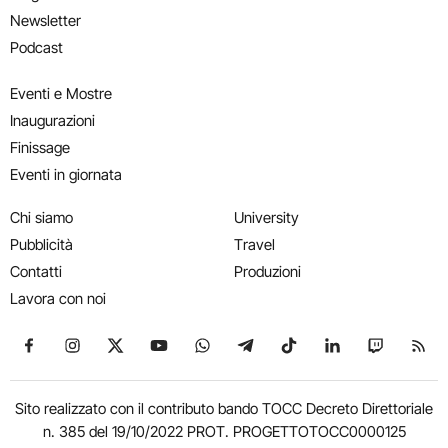
Newsletter
Podcast
Eventi e Mostre
Inaugurazioni
Finissage
Eventi in giornata
Chi siamo
University
Pubblicità
Travel
Contatti
Produzioni
Lavora con noi
Seguici su Facebook
Seguici su Instagram
Seguici su X
Seguici su YouTube
Seguici su WhatsApp
Seguici su Telegram
Seguici su TikTok
Seguici su Link
Seguici su
Segui
Sito realizzato con il contributo bando TOCC Decreto Direttoriale
n. 385 del 19/10/2022 PROT. PROGETTOTOCC0000125