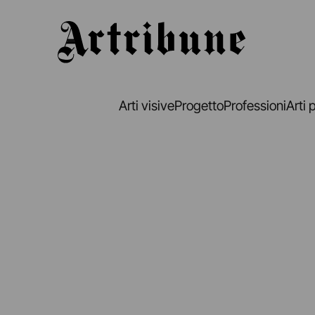
Artribune
Arti visive
Progetto
Professioni
Arti 