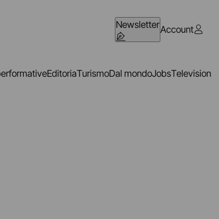
Newsletter
Account
performative
Editoria
Turismo
Dal mondo
Jobs
Television