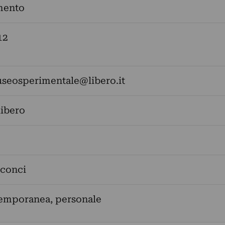
mento
12
seosperimentale@libero.it
libero
Sconci
temporanea, personale