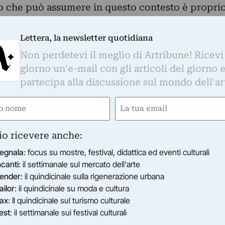
o che può assumere in questo contesto è propri
ture diverse su contenuti di pace, solidarietà e
lori universali di libertà può garantire il rispetto
Lettera, la newsletter quotidiana
per lo sviluppo di rapporti civili, sociali e
Non perdetevi il meglio di Artribune! Ricevi
'intera umanità.
giorno un'e-mail con gli articoli del giorno 
si è deciso di iniziare questo percorso con un
partecipa alla discussione sul mondo dell'ar
nale, che ci racconta il dramma
e
Email
ezzi, spaziando dal video, alla fotografia e
gatorio)
(Obbligatorio)
ario e artista del Padiglione Iraq - che dopo
io ricevere anche:
fermato la sua presenza alla Biennale d’arte di
egnala
: focus su mostre, festival, didattica ed eventi culturali
ta per l’occasione una selezione di cinque opere
ncanti
: il settimanale sul mercato dell'arte
2010, frutto di una ricerca artistica sperimentale
ender
: il quindicinale sulla rigenerazione urbana
urata sia dentro che fuori del suo paese. Pur
ailor
: il quindicinale su moda e cultura
i trentacinque anni, Alì non dimentica le sue
ax
: Il quindicinale sul turismo culturale
essioni su quello che accade in Iraq, ma
est
: il settimanale sui festival culturali
tutto al suo paese d’adozione, l’Italia.