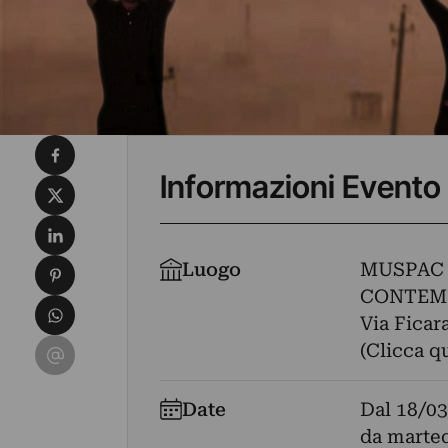
Condividi su Facebook
Informazioni Evento
Condividi su X
Condividi su LinkedIn
Condividi su Pinterest
Luogo
MUSPAC 
CONTEM
Condividi su WhatsApp
Via Ficara
Condividi su Email
(Clicca q
Date
Dal
18/03
da marted