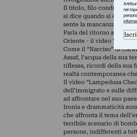
Artribun
Il titolo, filo conduttore di
nel ris
si dice quando si è riuniti
personal
informa
sente la mancanza.
Parla del ritorno a Bassora
Iscri
Oriente - il video “Narcis
Come il “Narciso” di Carav
Assaf, l’acqua della sua t
riflessa, ricordi della sua
realtà contemporanea che 
Il video “Lampedusa Check
dell’immigrato e sulle dif
ad affrontare nel suo paes
Ironia e drammaticità son
che affronta il tema dell’e
terribile scenario di bomb
persone, indifferenti a tut