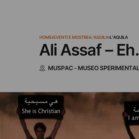
HOME
›
EVENTI E MOSTRE
›
L'AQUILA
›
L'AQUILA
Ali Assaf – E
MUSPAC - MUSEO SPERIMENTA