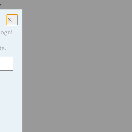
o
 ogni
e
te.