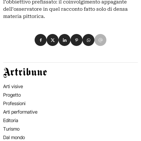
l’obbiettivo prefissato: il coinvolgimento appagante
dell’osservatore in quel racconto fatto solo di densa
materia pittorica.
Condividi su Facebook
Condividi su X
Condividi su LinkedIn
Condividi su Pinterest
Condividi su WhatsApp
Condividi su Email
Artribune
Arti visive
Progetto
Professioni
Arti performative
Editoria
Turismo
Dal mondo