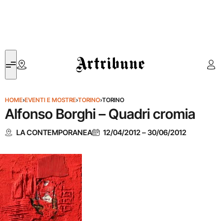
Artribune
HOME
›
EVENTI E MOSTRE
›
TORINO
›
TORINO
Alfonso Borghi – Quadri cromia
LA CONTEMPORANEA
12/04/2012
–
30/06/2012