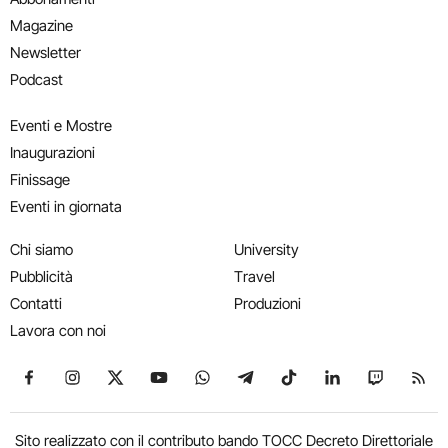
Magazine
Newsletter
Podcast
Eventi e Mostre
Inaugurazioni
Finissage
Eventi in giornata
Chi siamo
University
Pubblicità
Travel
Contatti
Produzioni
Lavora con noi
Seguici su Facebook
Seguici su Instagram
Seguici su X
Seguici su YouTube
Seguici su WhatsApp
Seguici su Telegram
Seguici su TikTok
Seguici su Link
Seguici su
Segui
Sito realizzato con il contributo bando TOCC Decreto Direttoriale