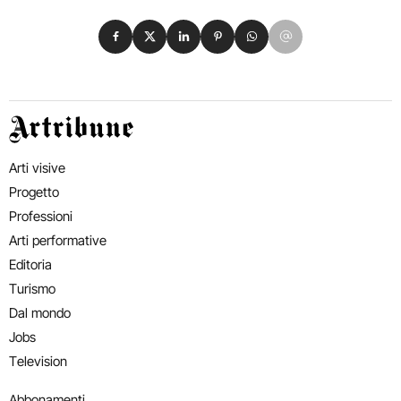
Condividi su Facebook
Condividi su X
Condividi su LinkedIn
Condividi su Pinterest
Condividi su WhatsApp
Condividi su Email
Artribune
Arti visive
Progetto
Professioni
Arti performative
Editoria
Turismo
Dal mondo
Jobs
Television
Abbonamenti