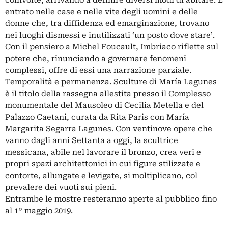
entrato nelle case e nelle vite degli uomini e delle
donne che, tra diffidenza ed emarginazione, trovano
nei luoghi dismessi e inutilizzati ‘un posto dove stare’.
Con il pensiero a Michel Foucault, Imbriaco riflette sul
potere che, rinunciando a governare fenomeni
complessi, offre di essi una narrazione parziale.​
Temporalità e permanenza. Sculture di María Lagunes
è il titolo della rassegna allestita presso il Complesso
monumentale del Mausoleo di Cecilia Metella e del
Palazzo Caetani, curata da Rita Paris con María
Margarita Segarra Lagunes. Con ventinove opere che
vanno dagli anni Settanta a oggi, la scultrice
messicana, abile nel lavorare il bronzo, crea veri e
propri spazi architettonici in cui figure stilizzate e
contorte, allungate e levigate, si moltiplicano, col
prevalere dei vuoti sui pieni.
Entrambe le mostre resteranno aperte al pubblico fino
al 1° maggio 2019.