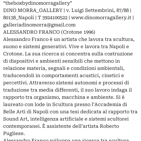
“theboxbydinomorragallery”
DINO MORRA_GALLERY | v. Luigi Settembrini, 87/88 |
80138_Napoli | T 3924100522 | www.dinomorragallery.it |
galleriadinomorra@gmail.com
ALESSANDRO FRANCO (Crotone 1996)
Alessandro Franco è un artista che lavora tra scultura,
suono e sistemi generativi. Vive e lavora tra Napoli e
Crotone. La sua ricerca si concentra sulla costruzione
di dispositivi e ambienti sensibili che mettono in
relazione materia, segnali e condizioni ambientali,
traducendoli in comportamenti acustici, cinetici e
percettivi. Attraverso sistemi autonomi e processi di
traduzione tra media differenti, il suo lavoro indaga il
rapporto tra organismo, macchina e ambiente. Si è
laureato con lode in Scultura presso l’Accademia di
Belle Arti di Napoli con una tesi dedicata al rapporto tra
Sound Art, intelligenza artificiale e sistemi scultorei
contemporanei. È assistente dell’artista Roberto
Pugliese.
Alessandro Franco sviluppa una ricerca tra scultura,