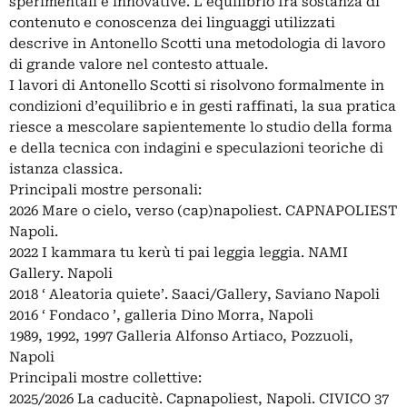
sperimentali e innovative. L’equilibrio fra sostanza di
contenuto e conoscenza dei linguaggi utilizzati
descrive in Antonello Scotti una metodologia di lavoro
di grande valore nel contesto attuale.
I lavori di Antonello Scotti si risolvono formalmente in
condizioni d’equilibrio e in gesti raffinati, la sua pratica
riesce a mescolare sapientemente lo studio della forma
e della tecnica con indagini e speculazioni teoriche di
istanza classica.
Principali mostre personali:
2026 Mare o cielo, verso (cap)napoliest. CAPNAPOLIEST
Napoli.
2022 I kammara tu kerù ti pai leggia leggia. NAMI
Gallery. Napoli
2018 ‘ Aleatoria quiete’. Saaci/Gallery, Saviano Napoli
2016 ‘ Fondaco ’, galleria Dino Morra, Napoli
1989, 1992, 1997 Galleria Alfonso Artiaco, Pozzuoli,
Napoli
Principali mostre collettive:
2025/2026 La caducitè. Capnapoliest, Napoli. CIVICO 37