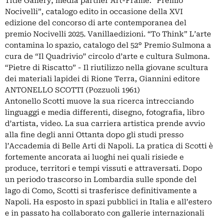
Title Gallery, media partner Art-Frame. “Premio
Nocivelli”, catalogo edito in occasione della XVI
edizione del concorso di arte contemporanea del
premio Nocivelli 2025. Vanillaedizioni. “To Think” L’arte
contamina lo spazio, catalogo del 52° Premio Sulmona a
cura de “Il Quadrivio” circolo d’arte e cultura Sulmona.
“Pietre di Riscatto” - Il riutilizzo nella giovane scultura
dei materiali lapidei di Rione Terra, Giannini editore
ANTONELLO SCOTTI (Pozzuoli 1961)
Antonello Scotti muove la sua ricerca intrecciando
linguaggi e media differenti, disegno, fotografia, libro
d’artista, video. La sua carriera artistica prende avvio
alla fine degli anni Ottanta dopo gli studi presso
l’Accademia di Belle Arti di Napoli. La pratica di Scotti è
fortemente ancorata ai luoghi nei quali risiede e
produce, territori e tempi vissuti e attraversati. Dopo
un periodo trascorso in Lombardia sulle sponde del
lago di Como, Scotti si trasferisce definitivamente a
Napoli. Ha esposto in spazi pubblici in Italia e all’estero
e in passato ha collaborato con gallerie internazionali