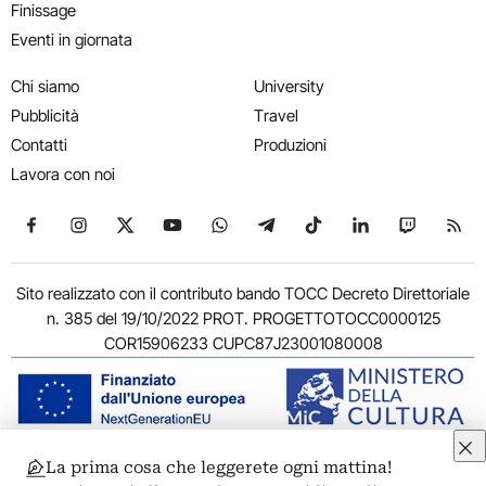
Finissage
Eventi in giornata
Chi siamo
University
Pubblicità
Travel
Contatti
Produzioni
Lavora con noi
Seguici su Facebook
Seguici su Instagram
Seguici su X
Seguici su YouTube
Seguici su WhatsApp
Seguici su Telegram
Seguici su TikTok
Seguici su Link
Seguici su
Segui
Sito realizzato con il contributo bando TOCC Decreto Direttoriale
n. 385 del 19/10/2022 PROT. PROGETTOTOCC0000125
COR15906233 CUPC87J23001080008
La prima cosa che leggerete ogni mattina!
© 2011-2026 ARTRIBUNE srl – Corso Vittorio Emanuele II, 287 –