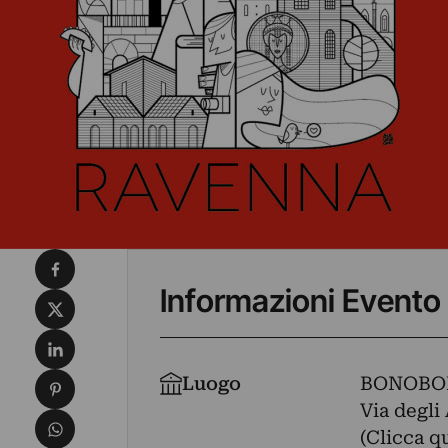
Condividi su Facebook
Informazioni Evento
Condividi su X
Condividi su LinkedIn
Condividi su Pinterest
Luogo
BONOBO
Via degli 
Condividi su WhatsApp
(Clicca q