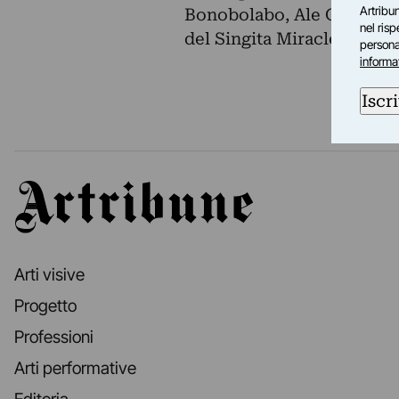
Artribun
Bonobolabo, Ale Giorgini s
nel ris
del Singita Miracle Beach
personal
informa
Iscri
Artribune
Arti visive
Progetto
Professioni
Arti performative