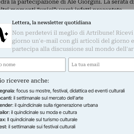
rà la partecipazione di Ale Giorgini. La serata d
ltri momenti “unici”: verrà infatti presentata
ne che il disegnatore ha voluto dedicare alla città
Lettera, la newsletter quotidiana
Non perdetevi il meglio di Artribune! Ricevi
avenna per la prima volta in vita mia” – raccont
giorno un'e-mail con gli articoli del giorno 
o talmente affascinato da volerla ritrarre in un
partecipa alla discussione sul mondo dell'ar
sporre qui la mia mostra inedita”.
azione d’amore dell’illustratore a Ravenna, in un
e
Email
ce anche grazie alla collaborazione con Luca
gatorio)
(Obbligatorio)
all’interno della mostra saranno infatti esposti
io ricevere anche:
isegni di Ale Giorgini realizzati dal noto artista
issage verrà inoltre svelata la nuova tavola da
egnala
: focus su mostre, festival, didattica ed eventi culturali
ncanti
: il settimanale sul mercato dell'arte
collaborazione con Bonobolabo e verranno
ender
: il quindicinale sulla rigenerazione urbana
ecnica serigrafica le t-shirts dell’evento e uno
ailor
: il quindicinale su moda e cultura
e limitate grazie alla performance live di Serimal
ax
: Il quindicinale sul turismo culturale
fino a sabato 14 giugno, congedandosi con un
est
: il settimanale sui festival culturali
o: dopo la chiusura dell’esposizione al