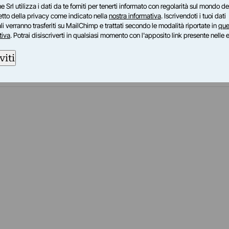
e Srl utilizza i dati da te forniti per tenerti informato con regolarità sul mondo del
i esibirà in un live painting presso la spiaggia
petto della privacy come indicato nella
nostra informativa
. Iscrivendoti i tuoi dati
 di Marina di Ravenna.
i verranno trasferiti su MailChimp e trattati secondo le modalità riportate in
que
tiva
. Potrai disiscriverti in qualsiasi momento con l'apposito link presente nelle 
viti