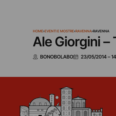
HOME
›
EVENTI E MOSTRE
›
RAVENNA
›
RAVENNA
Ale Giorgini –
BONOBOLABO
23/05/2014
–
1