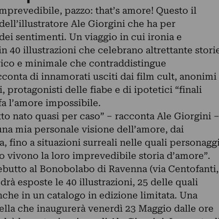
imprevedibile, pazzo: that’s amore! Questo il
dell’illustratore Ale Giorgini che ha per
dei sentimenti. Un viaggio in cui ironia e
 40 illustrazioni che celebrano altrettante stori
rico e minimale che contraddistingue
acconta di innamorati usciti dai film cult, anonimi
 protagonisti delle fiabe e di ipotetici “finali
nfa l’amore impossibile.
to nato quasi per caso” – racconta Ale Giorgini 
una mia personale visione dell’amore, dai
, fino a situazioni surreali nelle quali personagg
o vivono la loro imprevedibile storia d’amore”.
debutto al Bonobolabo di Ravenna (via Centofanti,
rà esposte le 40 illustrazioni, 25 delle quali
nche in un catalogo in edizione limitata. Una
uella che inaugurerà venerdì 23 Maggio dalle ore