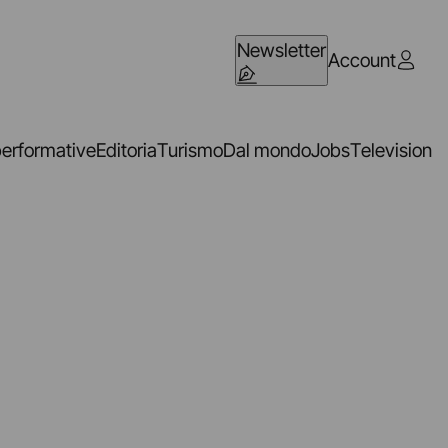
Newsletter
Account
performative
Editoria
Turismo
Dal mondo
Jobs
Television