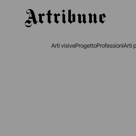
Artribune
Arti visive
Progetto
Professioni
Arti 