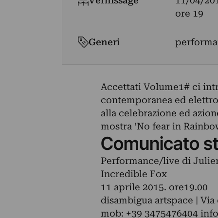
Vernissage
11/04/20
ore 19
Generi
performan
Accettati Volume1# ci in
contemporanea ed elettro
alla celebrazione ed azion
mostra ‘No fear in Rainbo
Comunicato s
Performance/live di Julie
Incredible Fox
11 aprile 2015. ore19.00
disambigua artspace | Via 
mob: +39 3475476404
inf