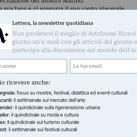
lecitazione del mostro Marino.
 sua tana e ci sussurra il suo canto viscerale,
tica con la quale inizia un viaggio di visioni
Lettera, la newsletter quotidiana
ogo attorno ad un banchetto, alla preda cacciata e
Non perdetevi il meglio di Artribune! Ricevi
Uno spiraglio rituale che prevede espiazione,
giorno un'e-mail con gli articoli del giorno 
ura e orchestrazione della stessa.
partecipa alla discussione sul mondo dell'ar
e
Email
gatorio)
(Obbligatorio)
io ricevere anche:
egnala
: focus su mostre, festival, didattica ed eventi culturali
ncanti
: il settimanale sul mercato dell'arte
ender
: il quindicinale sulla rigenerazione urbana
ailor
: il quindicinale su moda e cultura
ax
: Il quindicinale sul turismo culturale
est
: il settimanale sui festival culturali