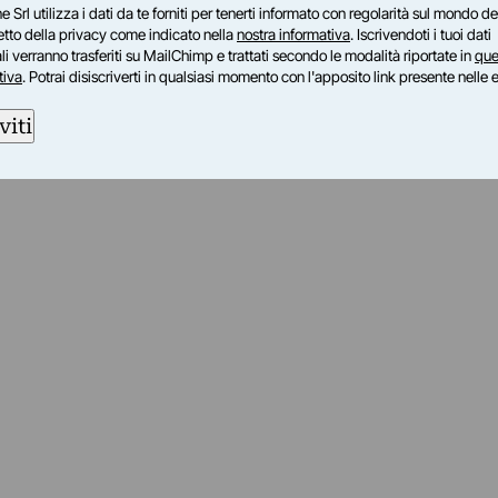
e Srl utilizza i dati da te forniti per tenerti informato con regolarità sul mondo del
petto della privacy come indicato nella
nostra informativa
. Iscrivendoti i tuoi dati
i verranno trasferiti su MailChimp e trattati secondo le modalità riportate in
que
tiva
. Potrai disiscriverti in qualsiasi momento con l'apposito link presente nelle 
viti