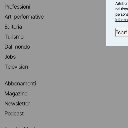
Artribun
Professioni
nel ris
personal
Arti performative
informa
Editoria
Iscri
Turismo
Dal mondo
Jobs
Television
Abbonamenti
Magazine
Newsletter
Podcast