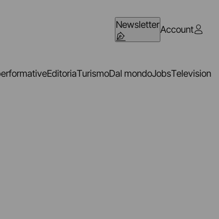
Newsletter
Account
performative
Editoria
Turismo
Dal mondo
Jobs
Television