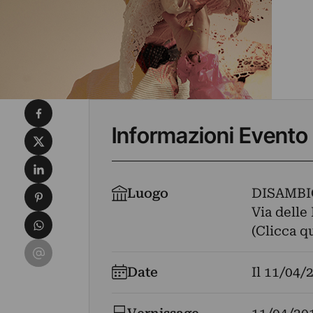
Condividi su Facebook
Informazioni Evento
Condividi su X
Condividi su LinkedIn
Condividi su Pinterest
Luogo
DISAMBI
Via delle 
Condividi su WhatsApp
(Clicca q
Condividi su Email
Date
Il
11/04/