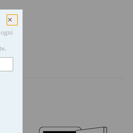
 ogni
e
te.