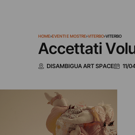
HOME
›
EVENTI E MOSTRE
›
VITERBO
›
VITERBO
Accettati Vo
DISAMBIGUA ART SPACE
11/0