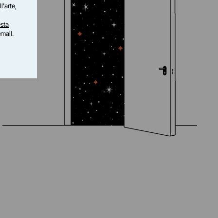
l'arte,
sta
email.