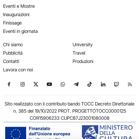
Eventi e Mostre
Inaugurazioni
Finissage
Eventi in giornata
Chi siamo
University
Pubblicità
Travel
Contatti
Produzioni
Lavora con noi
Seguici su Facebook
Seguici su Instagram
Seguici su X
Seguici su YouTube
Seguici su WhatsApp
Seguici su Telegram
Seguici su TikTok
Seguici su Link
Seguici su
Segui
Sito realizzato con il contributo bando TOCC Decreto Direttoriale
n. 385 del 19/10/2022 PROT. PROGETTOTOCC0000125
COR15906233 CUPC87J23001080008