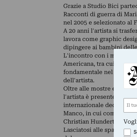
Grazie a Studio Bici parte
Racconti di guerra di Mari
nel 2005 e selezionato al 
A 20 anni l'artista si tras
lavora come graphic desi
dipingere ai bambini delle
L'incontro con i maggiori 
Americana, tra cui Os Gem
fondamentale nel dare una
dell'artista.
Oltre alle mostre e agli in
l'artista è presente anche
Nom
internazionale dedicata all
(Obbli
Manco, in cui compare con 
Nome
Vogl
Christian Hundertmark.
Lasciatosi alle spalle il p
S