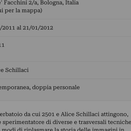
' Facchini 2/a, Bologna, Italia
ui per la mappa)
/2011
al
21/01/2012
11
ce Schillaci
temporanea, doppia personale
serbatoio da cui 2501 e Alice Schillaci attingono,
 e sperimentatore di diverse e trasversali tecnich
 modi di riplasmare la storia delle immagini in