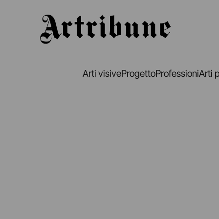
Artribune
Arti visive
Progetto
Professioni
Arti 