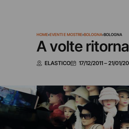
HOME
›
EVENTI E MOSTRE
›
BOLOGNA
›
BOLOGNA
A volte ritorn
ELASTICO
17/12/2011
–
21/01/20