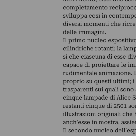
completamento reciproco tr
sviluppa così in contempo
diversi momenti che ricre
delle immagini.
Il primo nucleo espositivo
cilindriche rotanti; la l
sì che ciascuna di esse di
capace di proiettare le i
rudimentale animazione. L
proprio su questi ultimi; i
trasparenti sui quali sono 
cinque lampade di Alice Sch
restanti cinque di 2501 son
illustrazioni originali ch
anch’esse in mostra, assi
Il secondo nucleo dell’es