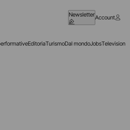
Newsletter
Account
performative
Editoria
Turismo
Dal mondo
Jobs
Television