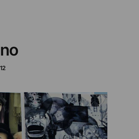
ano
12