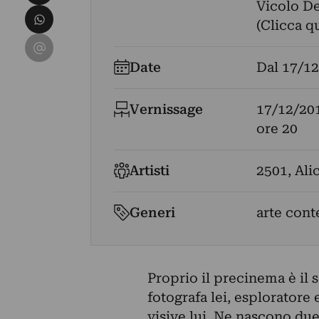
Vicolo De
Condividi su WhatsApp
(Clicca q
Condividi su Email
Date
Dal
17/12
Vernissage
17/12/20
ore 20
Artisti
2501
,
Ali
Generi
arte con
Proprio il precinema è il 
fotografa lei, esploratore
visive lui. Ne nascono due