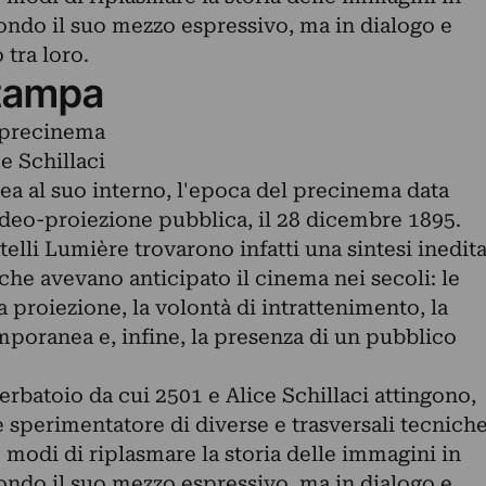
ndo il suo mezzo espressivo, ma in dialogo e
tra loro.
tampa
l precinema
e Schillaci
 al suo interno, l'epoca del precinema data
video-proiezione pubblica, il 28 dicembre 1895.
telli Lumière trovarono infatti una sintesi inedit
che avevano anticipato il cinema nei secoli: le
proiezione, la volontà di intrattenimento, la
mporanea e, infine, la presenza di un pubblico
serbatoio da cui 2501 e Alice Schillaci attingono,
 e sperimentatore di diverse e trasversali tecnich
 modi di riplasmare la storia delle immagini in
ndo il suo mezzo espressivo, ma in dialogo e