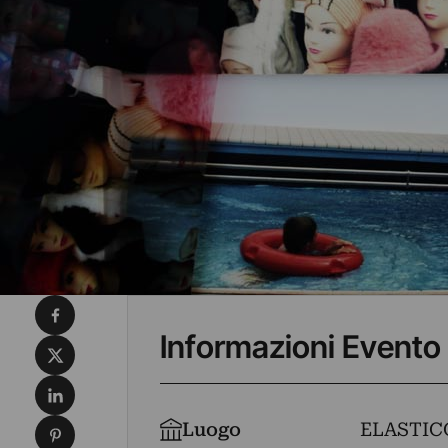
Condividi su Facebook
Informazioni Evento
Condividi su X
Condividi su LinkedIn
Condividi su Pinterest
Luogo
ELASTIC