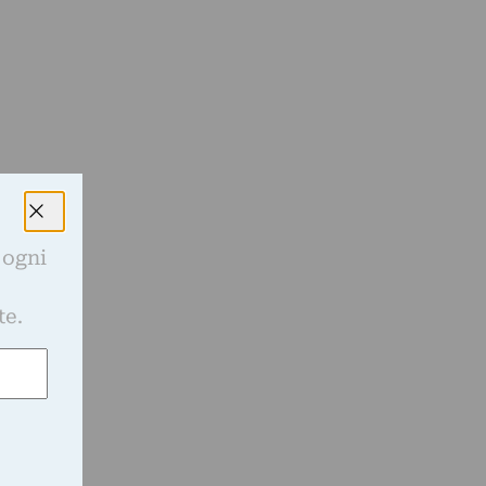
 ogni
e
te.