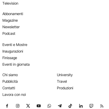
Television
Abbonamenti
Magazine
Newsletter
Podcast
Eventi e Mostre
Inaugurazioni
Finissage
Eventi in giornata
Chi siamo
University
Pubblicità
Travel
Contatti
Produzioni
Lavora con noi
Seguici su Facebook
Seguici su Instagram
Seguici su X
Seguici su YouTube
Seguici su WhatsApp
Seguici su Telegram
Seguici su TikTok
Seguici su Link
Seguici su
Segui