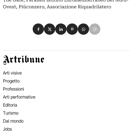
The Gate, Paralleli Istituto Euromediterraneo del Nord-
Ovest, Piùconzero, Associazione Riquadrilatero
Condividi su Facebook
Condividi su X
Condividi su LinkedIn
Condividi su Pinterest
Condividi su WhatsApp
Condividi su Email
Artribune
Arti visive
Progetto
Professioni
Arti performative
Editoria
Turismo
Dal mondo
Jobs