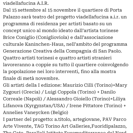
viadellafucina A.I.R.
Dal 15 settembre al 15 novembre il quartiere di Porta
Palazzo sarà teatro del progetto viadellafucina a.i.r. un
programma di residenza per artisti basato su un
concept unico al mondo ideato dall’artista torinese
Brice Coniglio (Coniglioviola) e dall’associazione
culturale Kaninchen-Haus, nell’ambito del programma
Generazione Creativa della Compagnia di San Paolo.
Quattro artisti torinesi e quattro artisti stranieri
lavoreranno a coppie su tutto il quartiere coinvolgendo
la popolazione nei loro interventi, fino alla mostra
finale di metà novembre.
Gli artisti della I edizione: Maurizio Cilli (Torino)+Mary
Zygouri (Grecia) / Luigi Coppola (Torino) + Danilo
Correale (Napoli) / Alessandro Gioiello (Torino)+Liliya
Lifanova (Kyrgyzstan/USA) / Irene Pittatore (Torino) +
Annelies Vaneycken (Belgio)
I partner del progetto: a.titolo, artegiovane, PAV Parco
Arte Vivente, TAG Torino Art Galleries,Fuoridipalazzo,