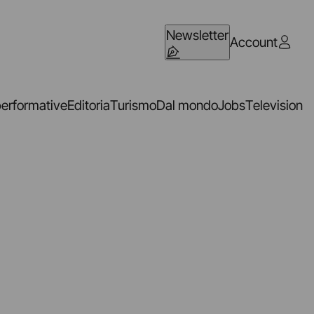
Newsletter
Account
performative
Editoria
Turismo
Dal mondo
Jobs
Television