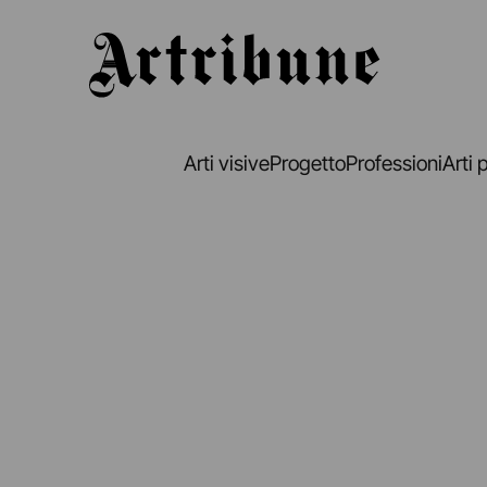
Artribune
Arti visive
Progetto
Professioni
Arti 