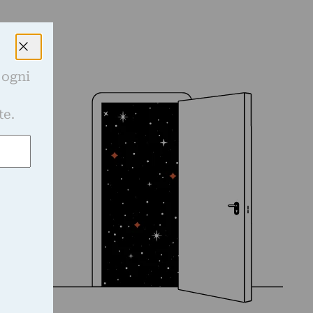
 ogni
e
te.