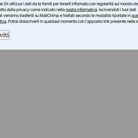
e Srl utilizza i dati da te forniti per tenerti informato con regolarità sul mondo del
petto della privacy come indicato nella
nostra informativa
. Iscrivendoti i tuoi dati
i verranno trasferiti su MailChimp e trattati secondo le modalità riportate in
que
tiva
. Potrai disiscriverti in qualsiasi momento con l'apposito link presente nelle 
viti