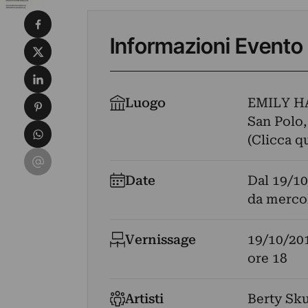
Condividi su Facebook
Informazioni Evento
Condividi su X
Condividi su LinkedIn
Condividi su Pinterest
Luogo
EMILY H
San Polo,
Condividi su WhatsApp
(Clicca q
Condividi su Email
Date
Dal
19/10
da mercol
Vernissage
19/10/20
ore 18
Artisti
Berty Sk