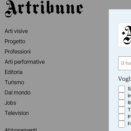
Artribune
Arti visive
Progetto
Professioni
Nom
Arti performative
(Obbli
Editoria
Nome
Vogl
Turismo
S
Dal mondo
I
Jobs
R
T
Television
P
F
Abbonamenti