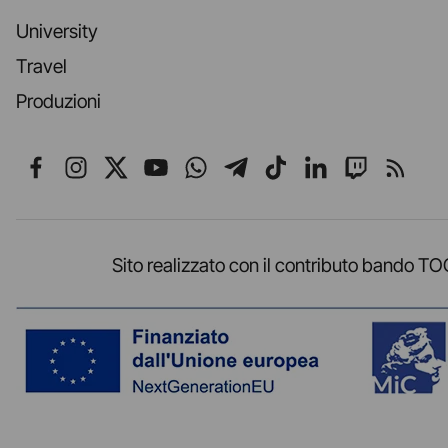
University
Travel
Produzioni
Seguici su Facebook
Seguici su Instagram
Seguici su X
Seguici su YouTube
Seguici su WhatsApp
Seguici su Telegr
Seguici su TikT
Seguici su L
Seguici 
Segui
Sito realizzato con il contributo band