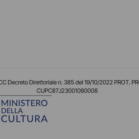
am
ok
inkedIn
su Twitch
ci su Rss
o TOCC Decreto Direttoriale n. 385 del 19/10/2022 
CUPC87J23001080008