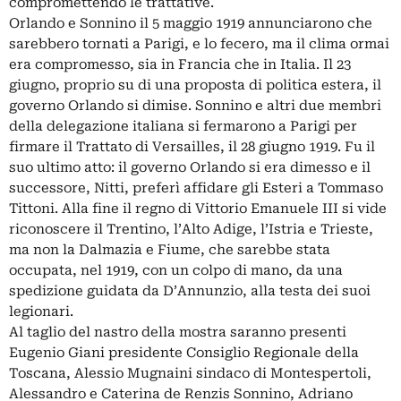
compromettendo le trattative.
Orlando e Sonnino il 5 maggio 1919 annunciarono che
sarebbero tornati a Parigi, e lo fecero, ma il clima ormai
era compromesso, sia in Francia che in Italia. Il 23
giugno, proprio su di una proposta di politica estera, il
governo Orlando si dimise. Sonnino e altri due membri
della delegazione italiana si fermarono a Parigi per
firmare il Trattato di Versailles, il 28 giugno 1919. Fu il
suo ultimo atto: il governo Orlando si era dimesso e il
successore, Nitti, preferì affidare gli Esteri a Tommaso
Tittoni. Alla fine il regno di Vittorio Emanuele III si vide
riconoscere il Trentino, l’Alto Adige, l’Istria e Trieste,
ma non la Dalmazia e Fiume, che sarebbe stata
occupata, nel 1919, con un colpo di mano, da una
spedizione guidata da D’Annunzio, alla testa dei suoi
legionari.
Al taglio del nastro della mostra saranno presenti
Eugenio Giani presidente Consiglio Regionale della
Toscana, Alessio Mugnaini sindaco di Montespertoli,
Alessandro e Caterina de Renzis Sonnino, Adriano