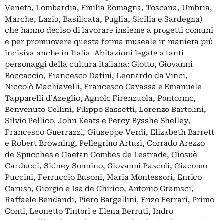
Veneto, Lombardia, Emilia Romagna, Toscana, Umbria,
Marche, Lazio, Basilicata, Puglia, Sicilia e Sardegna)
che hanno deciso di lavorare insieme a progetti comuni
e per promuovere questa forma museale in maniera più
incisiva anche in Italia. Abitazioni legate a tanti
personaggi della cultura italiana: Giotto, Giovanni
Boccaccio, Francesco Datini, Leonardo da Vinci,
Niccolò Machiavelli, Francesco Cavassa e Emanuele
Tapparelli d’Azeglio, Agnolo Firenzuola, Pontormo,
Benvenuto Cellini, Filippo Sassetti, Lorenzo Bartolini,
Silvio Pellico, John Keats e Percy Bysshe Shelley,
Francesco Guerrazzi, Giuseppe Verdi, Elizabeth Barrett
e Robert Browning, Pellegrino Artusi, Corrado Arezzo
de Spucches e Gaetan Combes de Lestrade, Giosuè
Carducci, Sidney Sonnino, Giovanni Pascoli, Giacomo
Puccini, Ferruccio Busoni, Maria Montessori, Enrico
Caruso, Giorgio e Isa de Chirico, Antonio Gramsci,
Raffaele Bendandi, Piero Bargellini, Enzo Ferrari, Primo
Conti, Leonetto Tintori e Elena Berruti, Indro