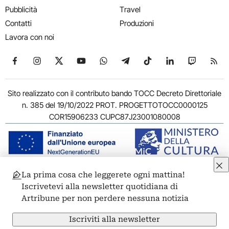
Pubblicità
Travel
Contatti
Produzioni
Lavora con noi
Seguici su Facebook
Seguici su Instagram
Seguici su X
Seguici su YouTube
Seguici su WhatsApp
Seguici su Telegram
Seguici su TikTok
Seguici su Link
Seguici su
Segui
Sito realizzato con il contributo bando TOCC Decreto Direttoriale
n. 385 del 19/10/2022 PROT. PROGETTOTOCC0000125
COR15906233 CUPC87J23001080008
La prima cosa che leggerete ogni mattina!
© 2011-2026 ARTRIBUNE srl – Corso Vittorio Emanuele II, 287 –
Iscrivetevi alla newsletter quotidiana di
00186 Roma - P.I. 11381581005
Artribune per non perdere nessuna notizia
Privacy: Responsabile della protezione dei dati personali
ARTRIBUNE srl – Corso Vittorio Emanuele II, 287 – 00186 Roma
Iscriviti alla newsletter
Termini e condizioni
Privacy Policy
Cookie Policy
Credits