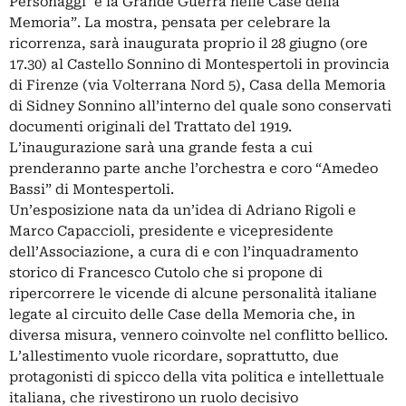
Personaggi e la Grande Guerra nelle Case della
Memoria”. La mostra, pensata per celebrare la
ricorrenza, sarà inaugurata proprio il 28 giugno (ore
17.30) al Castello Sonnino di Montespertoli in provincia
di Firenze (via Volterrana Nord 5), Casa della Memoria
di Sidney Sonnino all’interno del quale sono conservati
documenti originali del Trattato del 1919.
L’inaugurazione sarà una grande festa a cui
prenderanno parte anche l’orchestra e coro “Amedeo
Bassi” di Montespertoli.
Un’esposizione nata da un’idea di Adriano Rigoli e
Marco Capaccioli, presidente e vicepresidente
dell’Associazione, a cura di e con l’inquadramento
storico di Francesco Cutolo che si propone di
ripercorrere le vicende di alcune personalità italiane
legate al circuito delle Case della Memoria che, in
diversa misura, vennero coinvolte nel conflitto bellico.
L’allestimento vuole ricordare, soprattutto, due
protagonisti di spicco della vita politica e intellettuale
italiana, che rivestirono un ruolo decisivo