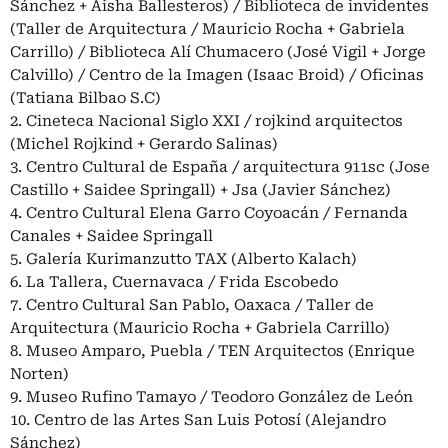
Sánchez + Aisha Ballesteros) / Biblioteca de invidentes
(Taller de Arquitectura / Mauricio Rocha + Gabriela
Carrillo) / Biblioteca Alí Chumacero (José Vigil + Jorge
Calvillo) / Centro de la Imagen (Isaac Broid) / Oficinas
(Tatiana Bilbao S.C)
2. Cineteca Nacional Siglo XXI / rojkind arquitectos
(Michel Rojkind + Gerardo Salinas)
3. Centro Cultural de España / arquitectura 911sc (Jose
Castillo + Saidee Springall) + Jsa (Javier Sánchez)
4. Centro Cultural Elena Garro Coyoacán / Fernanda
Canales + Saidee Springall
5. Galería Kurimanzutto TAX (Alberto Kalach)
6. La Tallera, Cuernavaca / Frida Escobedo
7. Centro Cultural San Pablo, Oaxaca / Taller de
Arquitectura (Mauricio Rocha + Gabriela Carrillo)
8. Museo Amparo, Puebla / TEN Arquitectos (Enrique
Norten)
9. Museo Rufino Tamayo / Teodoro González de León
10. Centro de las Artes San Luis Potosí (Alejandro
Sánchez)