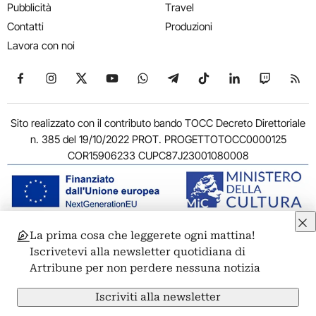
Pubblicità
Travel
Contatti
Produzioni
Lavora con noi
Seguici su Facebook
Seguici su Instagram
Seguici su X
Seguici su YouTube
Seguici su WhatsApp
Seguici su Telegram
Seguici su TikTok
Seguici su Link
Seguici su
Segui
Sito realizzato con il contributo bando TOCC Decreto Direttoriale
n. 385 del 19/10/2022 PROT. PROGETTOTOCC0000125
COR15906233 CUPC87J23001080008
La prima cosa che leggerete ogni mattina!
© 2011-2026 ARTRIBUNE srl – Corso Vittorio Emanuele II, 287 –
Iscrivetevi alla newsletter quotidiana di
00186 Roma - P.I. 11381581005
Artribune per non perdere nessuna notizia
Privacy: Responsabile della protezione dei dati personali
ARTRIBUNE srl – Corso Vittorio Emanuele II, 287 – 00186 Roma
Iscriviti alla newsletter
Termini e condizioni
Privacy Policy
Cookie Policy
Credits