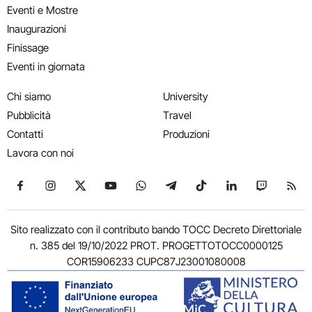
Eventi e Mostre
Inaugurazioni
Finissage
Eventi in giornata
Chi siamo
University
Pubblicità
Travel
Contatti
Produzioni
Lavora con noi
Seguici su Facebook
Seguici su Instagram
Seguici su X
Seguici su YouTube
Seguici su WhatsApp
Seguici su Telegram
Seguici su TikTok
Seguici su Link
Seguici su
Segui
Sito realizzato con il contributo bando TOCC Decreto Direttoriale
n. 385 del 19/10/2022 PROT. PROGETTOTOCC0000125
COR15906233 CUPC87J23001080008