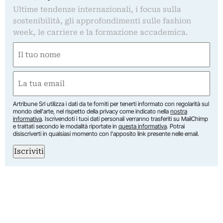
Ultime tendenze internazionali, i focus sulla
sostenibilità, gli approfondimenti sulle fashion
week, le carriere e la formazione accademica.
Nome
(Required)
First
Email
(Required)
Artribune Srl utilizza i dati da te forniti per tenerti informato con regolarità sul
mondo dell'arte, nel rispetto della privacy come indicato nella
nostra
informativa
. Iscrivendoti i tuoi dati personali verranno trasferiti su MailChimp
e trattati secondo le modalità riportate in
questa informativa
. Potrai
disiscriverti in qualsiasi momento con l'apposito link presente nelle email.
Iscriviti