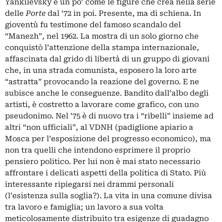
Yankilevsky è un po’ come le figure che crea nella serie
delle
Porte
dal ‘72 in poi. Presente, ma di schiena. In
gioventù fu testimone del famoso scandalo del
“Manezh”, nel 1962. La mostra di un solo giorno che
conquistò l’attenzione della stampa internazionale,
affascinata dal grido di libertà di un gruppo di giovani
che, in una strada comunista, esposero la loro arte
“astratta” provocando la reazione del governo. E ne
subisce anche le conseguenze. Bandito dall’albo degli
artisti, è costretto a lavorare come grafico, con uno
pseudonimo. Nel ’75 è di nuovo tra i “ribelli” insieme ad
altri “non ufficiali”, al VDNH (padiglione apiario a
Mosca per l’esposizione del progresso economico), ma
non tra quelli che intendono esprimere il proprio
pensiero politico. Per lui non è mai stato necessario
affrontare i delicati aspetti della politica di Stato. Più
interessante ripiegarsi nei drammi personali
(l’esistenza sulla soglia?). La vita in una comune divisa
tra lavoro e famiglia; un lavoro a sua volta
meticolosamente distribuito tra esigenze di guadagno