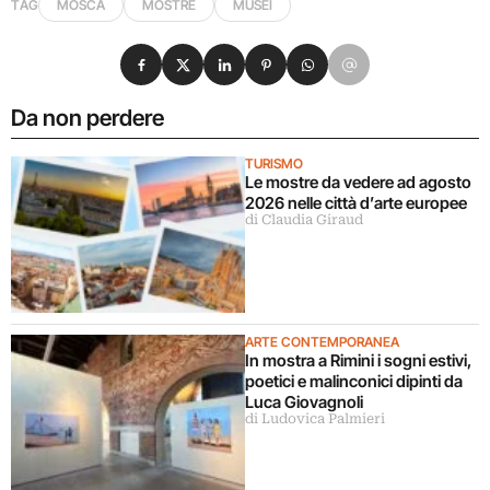
TAG
MOSCA
MOSTRE
MUSEI
Condividi su Facebook
Condividi su X
Condividi su LinkedIn
Condividi su Pinterest
Condividi su WhatsApp
Condividi su Email
Da non perdere
TURISMO
Le mostre da vedere ad agosto
2026 nelle città d’arte europee
di Claudia Giraud
ARTE CONTEMPORANEA
In mostra a Rimini i sogni estivi,
poetici e malinconici dipinti da
Luca Giovagnoli
di Ludovica Palmieri