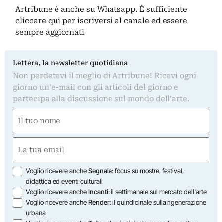
Artribune è anche su Whatsapp. È sufficiente
cliccare qui
per iscriversi al canale ed essere
sempre aggiornati
Lettera, la newsletter quotidiana
Non perdetevi il meglio di Artribune! Ricevi ogni
giorno un'e-mail con gli articoli del giorno e
partecipa alla discussione sul mondo dell'arte.
Nome
(Required)
First
Email
(Required)
Opzioni
Voglio ricevere anche
Segnala
: focus su mostre, festival,
didattica ed eventi culturali
Voglio ricevere anche
Incanti
: il settimanale sul mercato dell'arte
Voglio ricevere anche
Render
: il quindicinale sulla rigenerazione
urbana