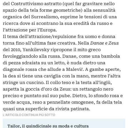
del Costruttivismo astratto (quel far gravitare nello
spazio della tela forme geometriche) alla sensualità
organica del Surrealismo, esprime le tensioni di una
ricerca dove si scontrano la sua eredità da russo e
l’attrazione per l’Europa.
Il tema dell’attrazione/repulsione fra uomo e donna
torna fino all’ultima fase creativa. Nella
Danae e Zeus
del 2010, Yankilevsky ripropone il mito greco
favoleggiandolo alla russa. Danae, come una bambola
di pezza sdraiata su un letto, è nuda dietro una
diagonale rossa che allude a Malevič. A gambe aperte,
la dea si tiene una caviglia con la mano, mentre l’altra
stringe un cuscino. Il collo teso e la testa all’ingiù,
aspetta la goccia d’oro da Zeus: un rettangolo nero
preciso e puntato sul suo pube. Dietro, lo sfondo rosa e
verde acqua, reso a pennellate omogenee, fa della tela
quasi una superficie da rivista patinata.
L'ARTICOLO CONTINUA PIÙ SOTTO
Tailor, il quindicinale su moda e cultura