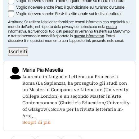
Voglio ricevere anche
Tailor
: il quindicinale su moda e cultura
Voglio ricevere anche
Pax
: il quindicinale sul turismo culturale
Voglio ricevere anche
Fest
: il settimanale sui festival culturali
Artribune Srl utilizza i dati da te forniti per tenerti informato con regolarità sul
mondo dell'arte, nel rispetto della privacy come indicato nella
nostra
informativa
. Iscrivendoti i tuoi dati personali verranno trasferiti su MailChimp
e trattati secondo le modalità riportate in
questa informativa
. Potrai
disiscriverti in qualsiasi momento con l'apposito link presente nelle email.
Iscriviti
Maria Pia Masella
Laureata in Lingue e Letteratura Francese a
Roma (La Sapienza), ha proseguito gli studi con
un Master in Comparative Literature (University
College London) e un secondo Master in Arte
Contemporanea (Christie’s Education/University
of Glasgow). Scrive per la rivista letteraria In-
Arte,…
Scopri di più