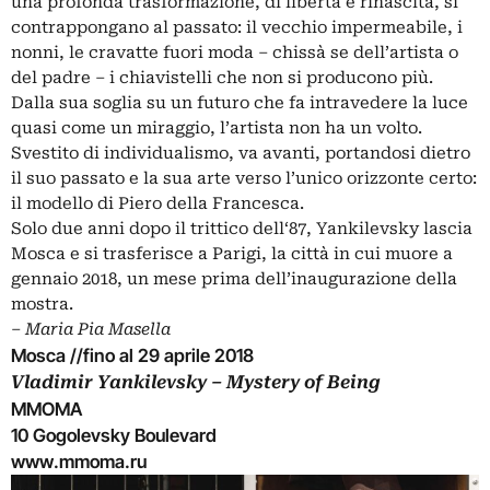
una profonda trasformazione, di libertà e rinascita, si
contrappongano al passato: il vecchio impermeabile, i
nonni, le cravatte fuori moda ‒ chissà se dell’artista o
del padre ‒ i chiavistelli che non si producono più.
Dalla sua soglia su un futuro che fa intravedere la luce
quasi come un miraggio, l’artista non ha un volto.
Svestito di individualismo, va avanti, portandosi dietro
il suo passato e la sua arte verso l’unico orizzonte certo:
il modello di Piero della Francesca.
Solo due anni dopo il trittico dell‘87, Yankilevsky lascia
Mosca e si trasferisce a Parigi, la città in cui muore a
gennaio 2018, un mese prima dell’inaugurazione della
mostra.
‒ Maria Pia Masella
Mosca //fino al 29 aprile 2018
Vladimir Yankilevsky ‒ Mystery of Being
MMOMA
10 Gogolevsky Boulevard
www.mmoma.ru