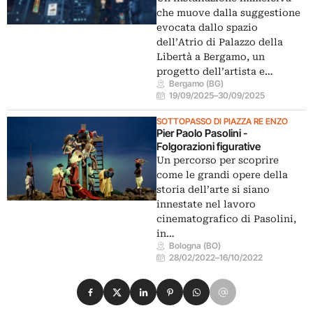
che muove dalla suggestione
evocata dallo spazio
dell’Atrio di Palazzo della
Libertà a Bergamo, un
progetto dell’artista e…
Bergamo (BG)
19/09/2025
–
30/09/2025
SOTTOPASSO DI PIAZZA RE ENZO
Pier Paolo Pasolini -
Folgorazioni figurative
Un percorso per scoprire
come le grandi opere della
storia dell’arte si siano
innestate nel lavoro
cinematografico di Pasolini,
in…
Bologna (BO)
28/02/2022
–
16/10/2022
Condividi su Facebook
Condividi su X
Condividi su LinkedIn
Condividi su Pinterest
Condividi su WhatsApp
Condividi su Email