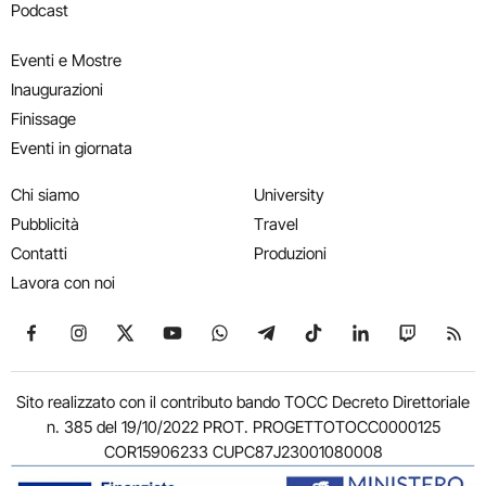
Podcast
Eventi e Mostre
Inaugurazioni
Finissage
Eventi in giornata
Chi siamo
University
Pubblicità
Travel
Contatti
Produzioni
Lavora con noi
Seguici su Facebook
Seguici su Instagram
Seguici su X
Seguici su YouTube
Seguici su WhatsApp
Seguici su Telegram
Seguici su TikTok
Seguici su Link
Seguici su
Segui
Sito realizzato con il contributo bando TOCC Decreto Direttoriale
n. 385 del 19/10/2022 PROT. PROGETTOTOCC0000125
COR15906233 CUPC87J23001080008