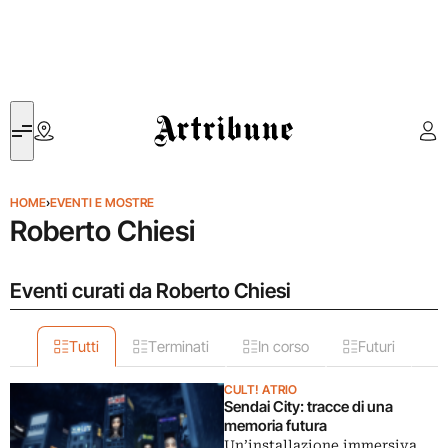
Artribune
HOME
›
EVENTI E MOSTRE
Roberto Chiesi
Eventi curati da Roberto Chiesi
Tutti
Terminati
In corso
Futuri
CULT! ATRIO
Sendai City: tracce di una
memoria futura
Un’installazione immersiva