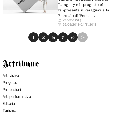
Paraguay è il progetto che
rappresenta il Paraguay alla
Biennale di Venezia.
Venezia (VE)
29/05/2013
–
24/11/2013
Condividi su Facebook
Condividi su X
Condividi su LinkedIn
Condividi su Pinterest
Condividi su WhatsApp
Condividi su Email
Artribune
Arti visive
Progetto
Professioni
Arti performative
Editoria
Turismo