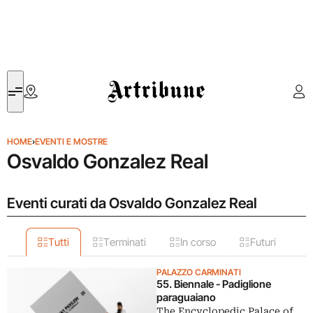
Artribune
HOME
›
EVENTI E MOSTRE
Osvaldo Gonzalez Real
Eventi curati da Osvaldo Gonzalez Real
Tutti
Terminati
In corso
Futuri
PALAZZO CARMINATI
55. Biennale - Padiglione
paraguaiano
The Encyclopedic Palace of