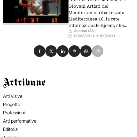
Giovani Artisti del
Mediterraneo ribattezzata
Mediterranea 16, la rete
internazionale Bjcem, che…
Ancona (AN)
06/06/2013
–
01/09/2013
Condividi su Facebook
Condividi su X
Condividi su LinkedIn
Condividi su Pinterest
Condividi su WhatsApp
Condividi su Email
Artribune
Arti visive
Progetto
Professioni
Arti performative
Editoria