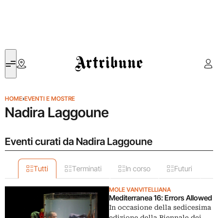
Artribune
HOME
›
EVENTI E MOSTRE
Nadira Laggoune
Eventi curati da Nadira Laggoune
Tutti
Terminati
In corso
Futuri
MOLE VANVITELLIANA
Mediterranea 16: Errors Allowed
In occasione della sedicesima
edizione della Biennale dei