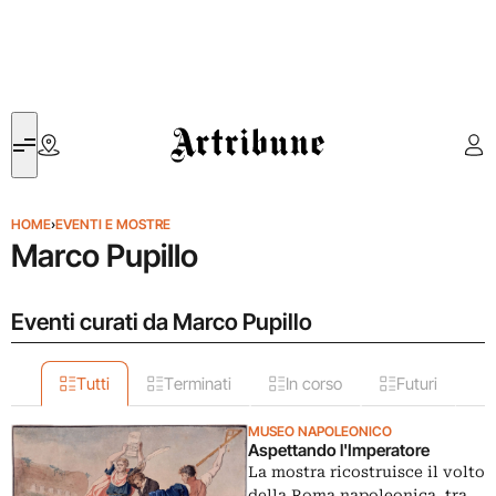
Artribune
HOME
›
EVENTI E MOSTRE
Marco Pupillo
Eventi curati da Marco Pupillo
Tutti
Terminati
In corso
Futuri
MUSEO NAPOLEONICO
Aspettando l'Imperatore
La mostra ricostruisce il volto
della Roma napoleonica, tra