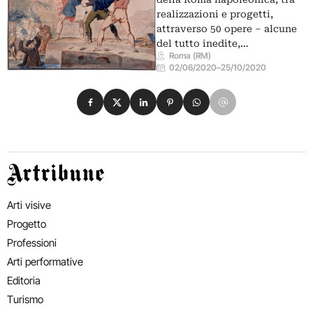
realizzazioni e progetti,
attraverso 50 opere – alcune
del tutto inedite,…
Roma (RM)
02/06/2020
–
25/10/2020
Condividi su Facebook
Condividi su X
Condividi su LinkedIn
Condividi su Pinterest
Condividi su WhatsApp
Condividi su Email
Artribune
Arti visive
Progetto
Professioni
Arti performative
Editoria
Turismo