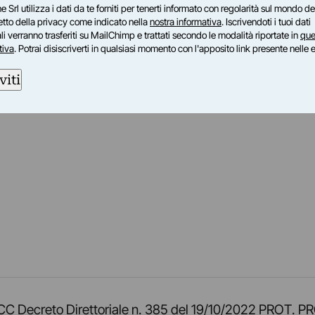
e Srl utilizza i dati da te forniti per tenerti informato con regolarità sul mondo del
petto della privacy come indicato nella
nostra informativa
. Iscrivendoti i tuoi dati
i verranno trasferiti su MailChimp e trattati secondo le modalità riportate in
que
tiva
. Potrai disiscriverti in qualsiasi momento con l'apposito link presente nelle 
viti
am
ok
inkedIn
su Twitch
ci su Rss
o TOCC Decreto Direttoriale n. 385 del 19/10/2022 