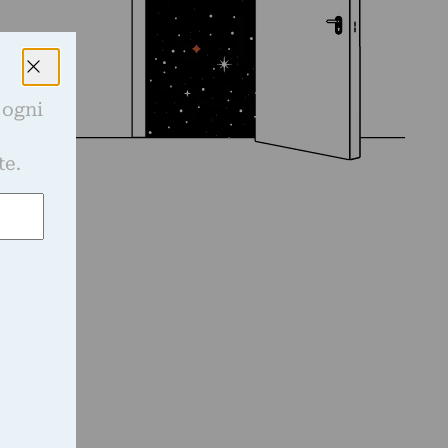
 ogni
e
te.