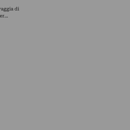
vaggia di
per…