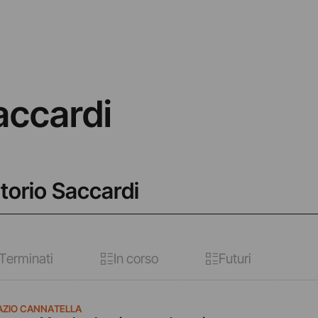
accardi
atorio Saccardi
Terminati
In corso
Futuri
AZIO CANNATELLA