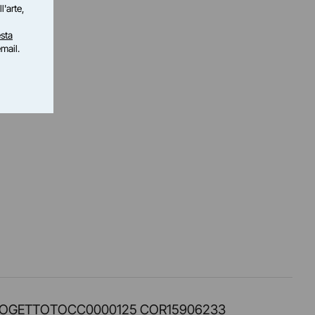
l'arte,
sta
email.
PROT. PROGETTOTOCC0000125 COR15906233