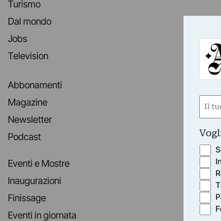
Turismo
Dal mondo
Jobs
Television
Abbonamenti
Nom
Magazine
(Requ
Newsletter
First
Vogl
Podcast
S
I
Eventi e Mostre
R
Inaugurazioni
T
P
Finissage
F
Eventi in giornata