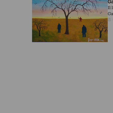
Ga
Il
Ga