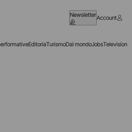
Newsletter
Account
performative
Editoria
Turismo
Dal mondo
Jobs
Television