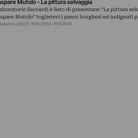
spare Mutolo - La pittura selvaggia
 laboratorio Saccardi è lieto di presentare: “La pittura sel
spare Mutolo” toglietevi i panni borghesi ed indignati 
11/10/2014
–
11/11/2014
Palermo (PA)