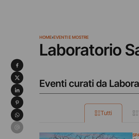
HOME
›
EVENTI E MOSTRE
Laboratorio S
Condividi su Facebook
Condividi su X
Eventi curati da Labor
Condividi su LinkedIn
Condividi su Pinterest
Condividi su WhatsApp
Tutti
Condividi su Email
SP