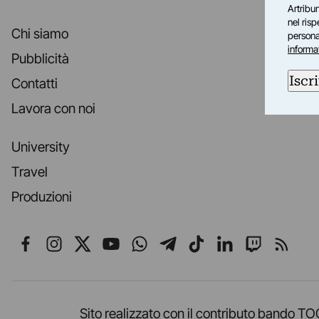
Artribun
nel ris
Chi siamo
personal
informa
Pubblicità
Iscri
Contatti
Lavora con noi
University
Travel
Produzioni
Seguici su Facebook
Seguici su Instagram
Seguici su X
Seguici su YouTube
Seguici su WhatsApp
Seguici su Telegr
Seguici su TikT
Seguici su L
Seguici 
Segui
Sito realizzato con il contributo band