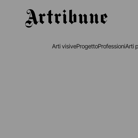
Artribune
Arti visive
Progetto
Professioni
Arti 