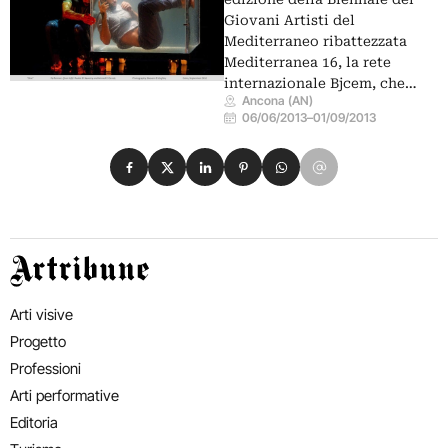
Giovani Artisti del
Mediterraneo ribattezzata
Mediterranea 16, la rete
internazionale Bjcem, che…
Ancona (AN)
06/06/2013
–
01/09/2013
Condividi su Facebook
Condividi su X
Condividi su LinkedIn
Condividi su Pinterest
Condividi su WhatsApp
Condividi su Email
Artribune
Arti visive
Progetto
Professioni
Arti performative
Editoria