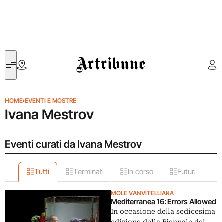
Artribune
HOME
›
EVENTI E MOSTRE
Ivana Mestrov
Eventi curati da Ivana Mestrov
Tutti
Terminati
In corso
Futuri
MOLE VANVITELLIANA
Mediterranea 16: Errors Allowed
In occasione della sedicesima
edizione della Biennale dei