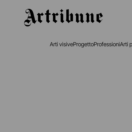
Artribune
Arti visive
Progetto
Professioni
Arti 