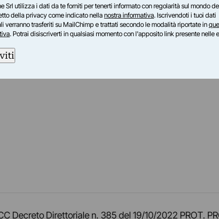
e Srl utilizza i dati da te forniti per tenerti informato con regolarità sul mondo del
petto della privacy come indicato nella
nostra informativa
. Iscrivendoti i tuoi dati
i verranno trasferiti su MailChimp e trattati secondo le modalità riportate in
que
tiva
. Potrai disiscriverti in qualsiasi momento con l'apposito link presente nelle 
viti
am
ok
inkedIn
su Twitch
ci su Rss
o TOCC Decreto Direttoriale n. 385 del 19/10/2022 