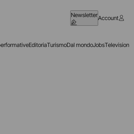
Newsletter
Account
performative
Editoria
Turismo
Dal mondo
Jobs
Television