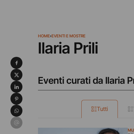
HOME
›
EVENTI E MOSTRE
Ilaria Prili
Condividi su Facebook
Condividi su X
Eventi curati da Ilaria Pr
Condividi su LinkedIn
Condividi su Pinterest
Condividi su WhatsApp
Tutti
Condividi su Email
MU