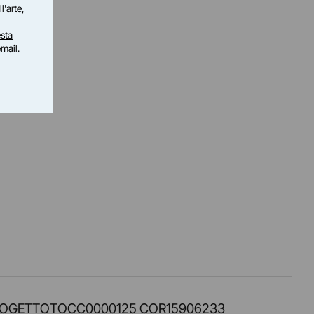
l'arte,
sta
email.
PROT. PROGETTOTOCC0000125 COR15906233