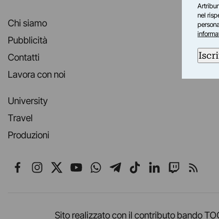
Artribun
nel ris
Chi siamo
personal
informa
Pubblicità
Iscri
Contatti
Lavora con noi
University
Travel
Produzioni
Seguici su Facebook
Seguici su Instagram
Seguici su X
Seguici su YouTube
Seguici su WhatsApp
Seguici su Telegr
Seguici su TikT
Seguici su L
Seguici 
Segui
Sito realizzato con il contributo band