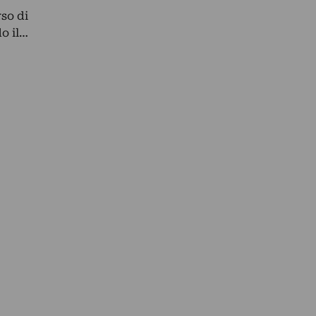
so di
o il…