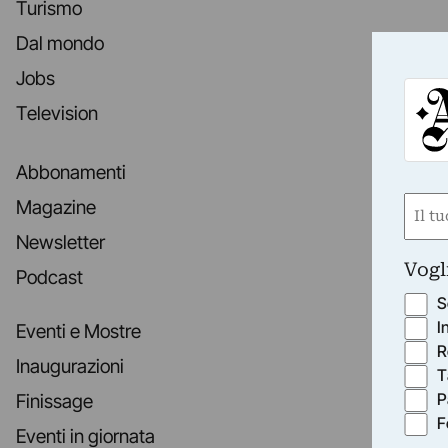
Turismo
Dal mondo
Jobs
Television
Abbonamenti
Nom
Magazine
(Requ
Newsletter
First
Vogl
Podcast
S
I
Eventi e Mostre
R
Inaugurazioni
T
P
Finissage
F
Eventi in giornata