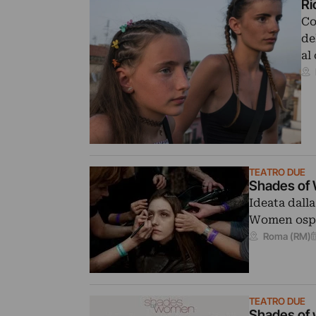
Ri
Co
de
al
TEATRO DUE
Shades of
Ideata dalla
Women ospit
Roma (RM)
TEATRO DUE
Shades of