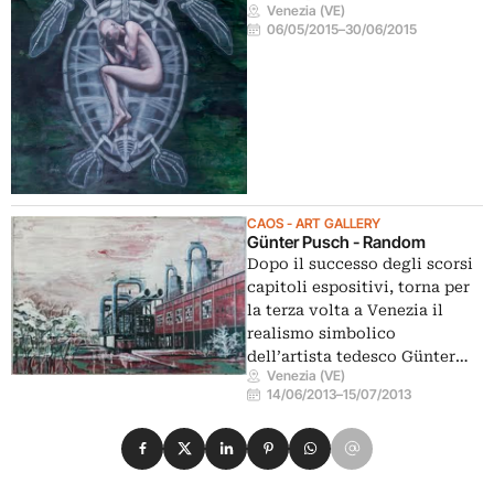
Venezia (VE)
06/05/2015
–
30/06/2015
CAOS - ART GALLERY
Günter Pusch - Random
Dopo il successo degli scorsi
capitoli espositivi, torna per
la terza volta a Venezia il
realismo simbolico
dell’artista tedesco Günter…
Venezia (VE)
14/06/2013
–
15/07/2013
Condividi su Facebook
Condividi su X
Condividi su LinkedIn
Condividi su Pinterest
Condividi su WhatsApp
Condividi su Email