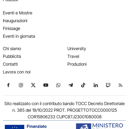
Eventi e Mostre
Inaugurazioni
Finissage
Eventi in giornata
Chi siamo
University
Pubblicità
Travel
Contatti
Produzioni
Lavora con noi
Seguici su Facebook
Seguici su Instagram
Seguici su X
Seguici su YouTube
Seguici su WhatsApp
Seguici su Telegram
Seguici su TikTok
Seguici su Link
Seguici su
Segui
Sito realizzato con il contributo bando TOCC Decreto Direttoriale
n. 385 del 19/10/2022 PROT. PROGETTOTOCC0000125
COR15906233 CUPC87J23001080008