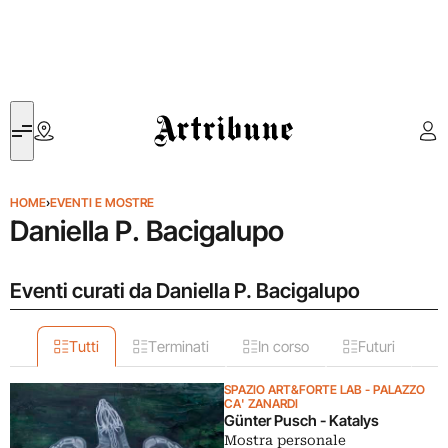
Artribune
HOME
›
EVENTI E MOSTRE
Daniella P. Bacigalupo
Eventi curati da Daniella P. Bacigalupo
Tutti
Terminati
In corso
Futuri
SPAZIO ART&FORTE LAB - PALAZZO
CA' ZANARDI
Günter Pusch - Katalys
Mostra personale