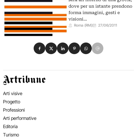
dove per un istante prendono
forma immagini, gesti e
visioni…
Roma (RM)
27/06/2011
Condividi su Facebook
Condividi su X
Condividi su LinkedIn
Condividi su Pinterest
Condividi su WhatsApp
Condividi su Email
Artribune
Arti visive
Progetto
Professioni
Arti performative
Editoria
Turismo