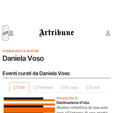
Artribune
HOME
›
EVENTI E MOSTRE
Daniela Voso
Eventi curati da Daniela Voso
Tutti
Terminati
In corso
Futuri
VIA AUCONI 12
Destinazione d'Uso
Mostra collettiva di una sola
sera all’interno di una grotta,