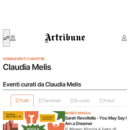
Artribune
HOME
›
EVENTI E MOSTRE
Claudia Melis
Eventi curati da Claudia Melis
Tutti
Terminati
In corso
Futuri
MUSEO NIVOLA
Sarah Revoltella - You May Say I
Am a Dreamer
Il Museo Nivola è lieto di