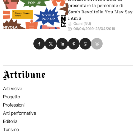
presentare la personale di
Sarah Revoltella You May Say
I Am a
Orani (NU)
06/04/2019
–
23/04/2019
Condividi su Facebook
Condividi su X
Condividi su LinkedIn
Condividi su Pinterest
Condividi su WhatsApp
Condividi su Email
Artribune
Arti visive
Progetto
Professioni
Arti performative
Editoria
Turismo