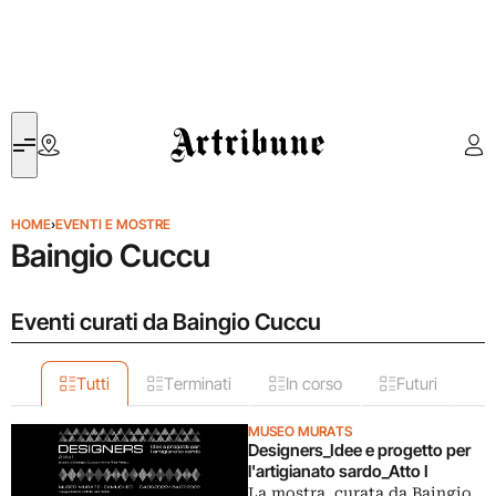
Artribune
HOME
›
EVENTI E MOSTRE
Baingio Cuccu
Eventi curati da Baingio Cuccu
Tutti
Terminati
In corso
Futuri
MUSEO MURATS
Designers_Idee e progetto per
l'artigianato sardo_Atto I
La mostra, curata da Baingio