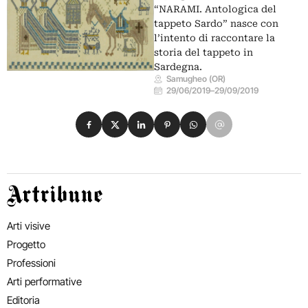
“NARAMI. Antologica del
tappeto Sardo” nasce con
l’intento di raccontare la
storia del tappeto in
Sardegna.
Samugheo (OR)
29/06/2019
–
29/09/2019
Condividi su Facebook
Condividi su X
Condividi su LinkedIn
Condividi su Pinterest
Condividi su WhatsApp
Condividi su Email
Artribune
Arti visive
Progetto
Professioni
Arti performative
Editoria