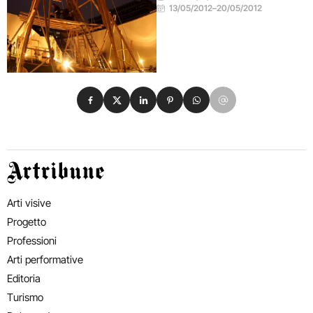
13/05/2012
–
20/05/2012
Condividi su Facebook
Condividi su X
Condividi su LinkedIn
Condividi su Pinterest
Condividi su WhatsApp
Condividi su Email
Artribune
Arti visive
Progetto
Professioni
Arti performative
Editoria
Turismo