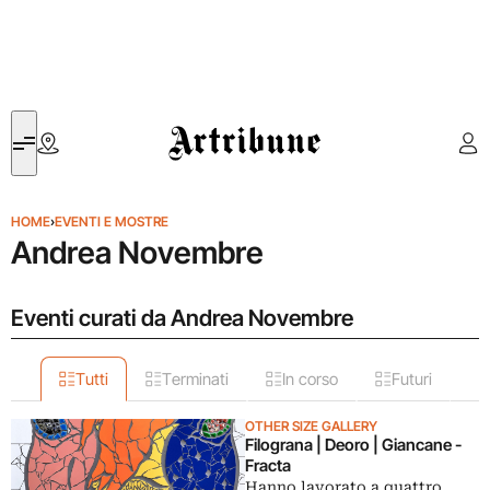
Artribune
HOME
›
EVENTI E MOSTRE
Andrea Novembre
Eventi curati da Andrea Novembre
Tutti
Terminati
In corso
Futuri
OTHER SIZE GALLERY
Filograna | Deoro | Giancane -
Fracta
Hanno lavorato a quattro