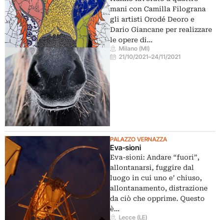
mani con Camilla Filograna
gli artisti Orodé Deoro e
Dario Giancane per realizzare
le opere di…
Milano (MI)
21/10/2021
–
24/11/2021
PALAZZO VERNAZZA
Eva-sioni
Eva-sioni: Andare “fuori”,
allontanarsi, fuggire dal
luogo in cui uno e’ chiuso,
allontanamento, distrazione
da ciò che opprime. Questo
è…
Lecce (LE)