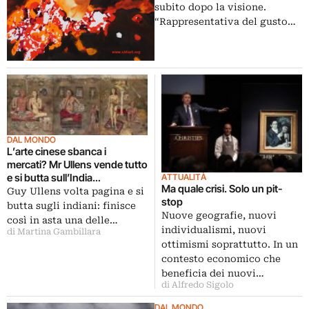
subito dopo la visione.
“Rappresentativa del gusto…
DAL MONDO
L’arte cinese sbanca i
mercati? Mr Ullens vende tutto
e si butta sull’India…
ATTUALITÀ
Ma quale crisi. Solo un pit-
Guy Ullens volta pagina e si
stop
butta sugli indiani: finisce
Nuove geografie, nuovi
così in asta una delle…
individualismi, nuovi
di Martina Gambillara
ottimismi soprattutto. In un
contesto economico che
beneficia dei nuovi…
di Alfredo Sigolo
DAL MONDO