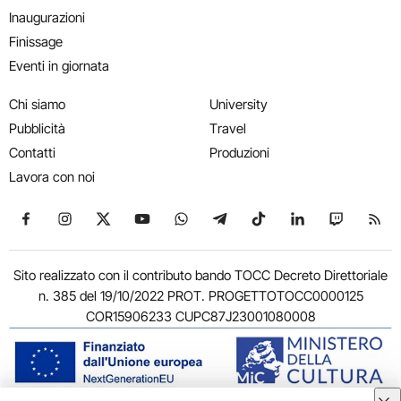
Inaugurazioni
Finissage
Eventi in giornata
Chi siamo
University
Pubblicità
Travel
Contatti
Produzioni
Lavora con noi
Seguici su Facebook
Seguici su Instagram
Seguici su X
Seguici su YouTube
Seguici su WhatsApp
Seguici su Telegram
Seguici su TikTok
Seguici su Link
Seguici su
Segui
Sito realizzato con il contributo bando TOCC Decreto Direttoriale
n. 385 del 19/10/2022 PROT. PROGETTOTOCC0000125
COR15906233 CUPC87J23001080008