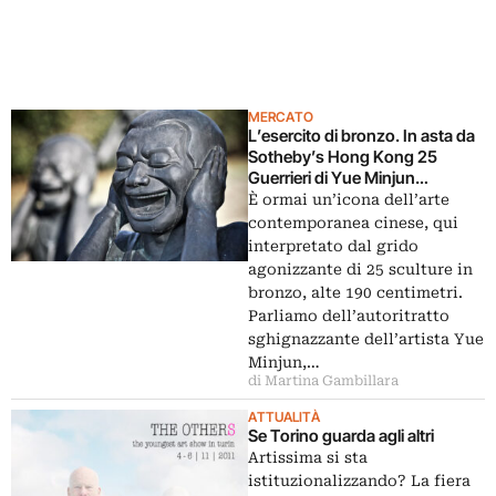
MERCATO
L’esercito di bronzo. In asta da
Sotheby’s Hong Kong 25
Guerrieri di Yue Minjun…
È ormai un’icona dell’arte
contemporanea cinese, qui
interpretato dal grido
agonizzante di 25 sculture in
bronzo, alte 190 centimetri.
Parliamo dell’autoritratto
sghignazzante dell’artista Yue
Minjun,…
di Martina Gambillara
ATTUALITÀ
Se Torino guarda agli altri
Artissima si sta
istituzionalizzando? La fiera