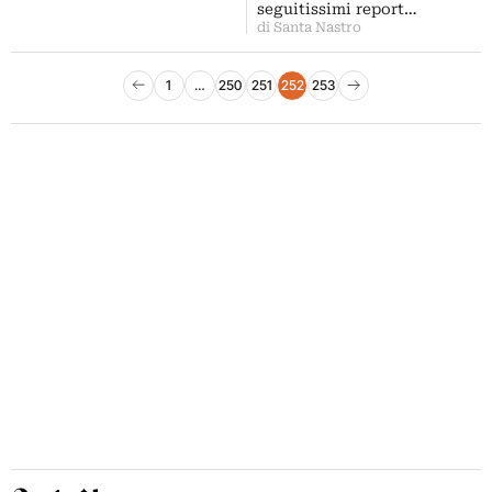
seguitissimi report…
di Santa Nastro
Paginazione degli articoli
1
…
250
251
252
253
Pagina precedente
Pagina successiva