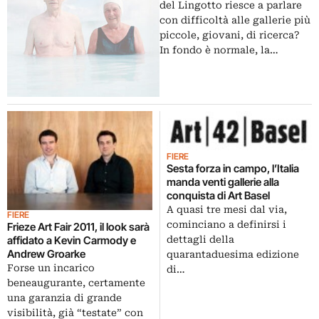
del Lingotto riesce a parlare
con difficoltà alle gallerie più
piccole, giovani, di ricerca?
In fondo è normale, la…
FIERE
Sesta forza in campo, l’Italia
manda venti gallerie alla
conquista di Art Basel
A quasi tre mesi dal via,
FIERE
cominciano a definirsi i
Frieze Art Fair 2011, il look sarà
affidato a Kevin Carmody e
dettagli della
Andrew Groarke
quarantaduesima edizione
Forse un incarico
di…
beneaugurante, certamente
una garanzia di grande
visibilità, già “testate” con