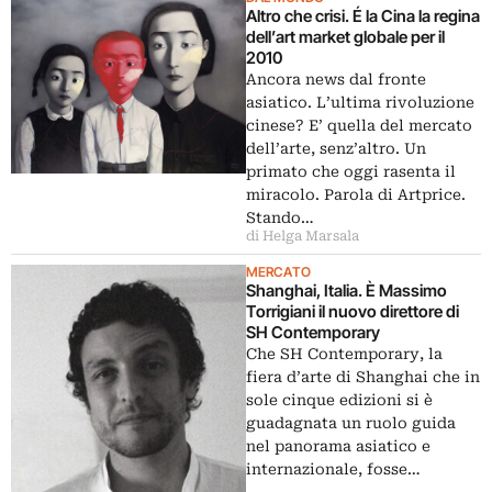
Altro che crisi. É la Cina la regina
dell’art market globale per il
2010
Ancora news dal fronte
asiatico. L’ultima rivoluzione
cinese? E’ quella del mercato
dell’arte, senz’altro. Un
primato che oggi rasenta il
miracolo. Parola di Artprice.
Stando…
di Helga Marsala
MERCATO
Shanghai, Italia. È Massimo
Torrigiani il nuovo direttore di
SH Contemporary
Che SH Contemporary, la
fiera d’arte di Shanghai che in
sole cinque edizioni si è
guadagnata un ruolo guida
nel panorama asiatico e
internazionale, fosse…