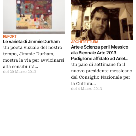
REPORT
Le varietà di Jimmie Durham
ARCHITETTURA
Arte e Scienza per il Messico
Un poeta visuale del nostro
alla Biennale Arte 2013.
tempo, Jimmie Durham,
Padiglione affidato ad Ariel
mostra la via per avvicinarsi
Guzik, artista che indaga il
Un paio di settimane fa il
alla sensibilità…
linguaggio della natura con il
nuovo presidente messicano
del 20 Marzo 2013
suono e le onde
del Consiglio Nazionale per
elettromagnetiche
la Cultura…
del 4 Marzo 2013