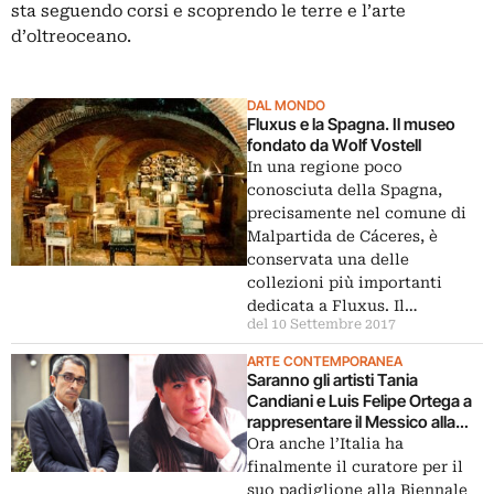
sta seguendo corsi e scoprendo le terre e l’arte
d’oltreoceano.
DAL MONDO
Fluxus e la Spagna. Il museo
fondato da Wolf Vostell
In una regione poco
conosciuta della Spagna,
precisamente nel comune di
Malpartida de Cáceres, è
conservata una delle
collezioni più importanti
dedicata a Fluxus. Il…
del 10 Settembre 2017
ARTE CONTEMPORANEA
Saranno gli artisti Tania
Candiani e Luis Felipe Ortega a
rappresentare il Messico alla
Biennale di Venezia 2015. Con
Ora anche l’Italia ha
un progetto fra memoria e realtà
finalmente il curatore per il
sociale
suo padiglione alla Biennale