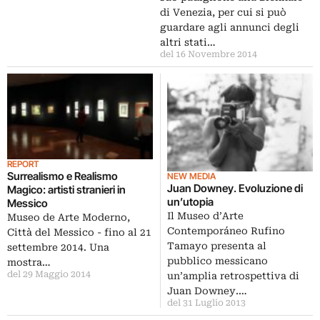
di Venezia, per cui si può
guardare agli annunci degli
altri stati…
del 16 Novembre 2014
REPORT
Surrealismo e Realismo
NEW MEDIA
Juan Downey. Evoluzione di
Magico: artisti stranieri in
un’utopia
Messico
Il Museo d’Arte
Museo de Arte Moderno,
Contemporáneo Rufino
Città del Messico - fino al 21
Tamayo presenta al
settembre 2014. Una
pubblico messicano
mostra…
del 29 Maggio 2014
un’amplia retrospettiva di
Juan Downey.…
del 31 Luglio 2013