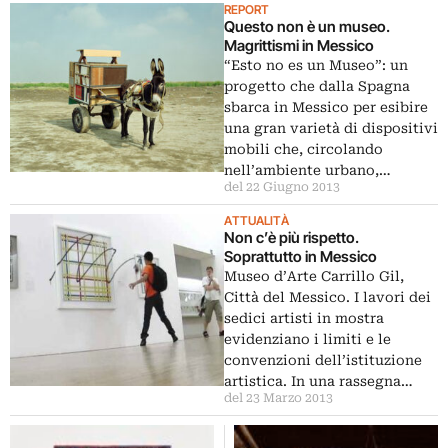
REPORT
Questo non è un museo.
Magrittismi in Messico
“Esto no es un Museo”: un
progetto che dalla Spagna
sbarca in Messico per esibire
una gran varietà di dispositivi
mobili che, circolando
nell’ambiente urbano,…
del 22 Giugno 2013
ATTUALITÀ
Non c’è più rispetto.
Soprattutto in Messico
Museo d’Arte Carrillo Gil,
Città del Messico. I lavori dei
sedici artisti in mostra
evidenziano i limiti e le
convenzioni dell’istituzione
artistica. In una rassegna…
del 23 Marzo 2013