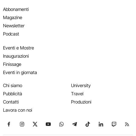
Abbonamenti
Magazine
Newsletter
Podcast
Eventi e Mostre
Inaugurazioni
Finissage
Eventi in giornata
Chi siamo
University
Pubblicità
Travel
Contatti
Produzioni
Lavora con noi
Seguici su Facebook
Seguici su Instagram
Seguici su X
Seguici su YouTube
Seguici su WhatsApp
Seguici su Telegram
Seguici su TikTok
Seguici su Link
Seguici su
Segui