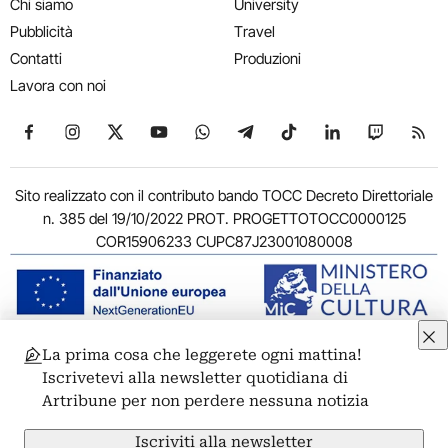
Chi siamo
University
Pubblicità
Travel
Contatti
Produzioni
Lavora con noi
Seguici su Facebook
Seguici su Instagram
Seguici su X
Seguici su YouTube
Seguici su WhatsApp
Seguici su Telegram
Seguici su TikTok
Seguici su Link
Seguici su
Segui
Sito realizzato con il contributo bando TOCC Decreto Direttoriale
n. 385 del 19/10/2022 PROT. PROGETTOTOCC0000125
COR15906233 CUPC87J23001080008
La prima cosa che leggerete ogni mattina!
© 2011-2026 ARTRIBUNE srl – Corso Vittorio Emanuele II, 287 –
Iscrivetevi alla newsletter quotidiana di
00186 Roma - P.I. 11381581005
Artribune per non perdere nessuna notizia
Privacy: Responsabile della protezione dei dati personali
ARTRIBUNE srl – Corso Vittorio Emanuele II, 287 – 00186 Roma
Iscriviti alla newsletter