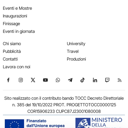
Eventi e Mostre
Inaugurazioni
Finissage
Eventi in giornata
Chi siamo
University
Pubblicità
Travel
Contatti
Produzioni
Lavora con noi
Seguici su Facebook
Seguici su Instagram
Seguici su X
Seguici su YouTube
Seguici su WhatsApp
Seguici su Telegram
Seguici su TikTok
Seguici su Link
Seguici su
Segui
Sito realizzato con il contributo bando TOCC Decreto Direttoriale
n. 385 del 19/10/2022 PROT. PROGETTOTOCC0000125
COR15906233 CUPC87J23001080008