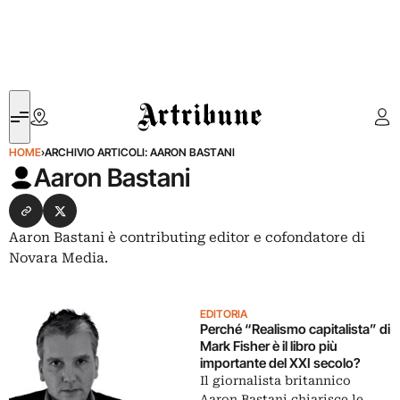
Artribune
HOME
›
ARCHIVIO ARTICOLI: AARON BASTANI
Aaron Bastani
Seguimi su Website
Seguimi su X
Aaron Bastani è contributing editor e cofondatore di
Novara Media.
EDITORIA
Perché “Realismo capitalista” di
Mark Fisher è il libro più
importante del XXI secolo?
Il giornalista britannico
Aaron Bastani chiarisce le