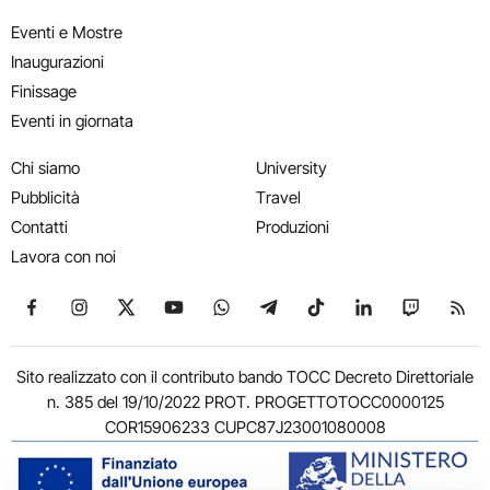
Eventi e Mostre
Inaugurazioni
Finissage
Eventi in giornata
Chi siamo
University
Pubblicità
Travel
Contatti
Produzioni
Lavora con noi
Seguici su Facebook
Seguici su Instagram
Seguici su X
Seguici su YouTube
Seguici su WhatsApp
Seguici su Telegram
Seguici su TikTok
Seguici su Link
Seguici su
Segui
Sito realizzato con il contributo bando TOCC Decreto Direttoriale
n. 385 del 19/10/2022 PROT. PROGETTOTOCC0000125
COR15906233 CUPC87J23001080008