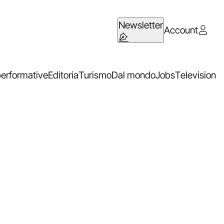
Newsletter
Account
performative
Editoria
Turismo
Dal mondo
Jobs
Television