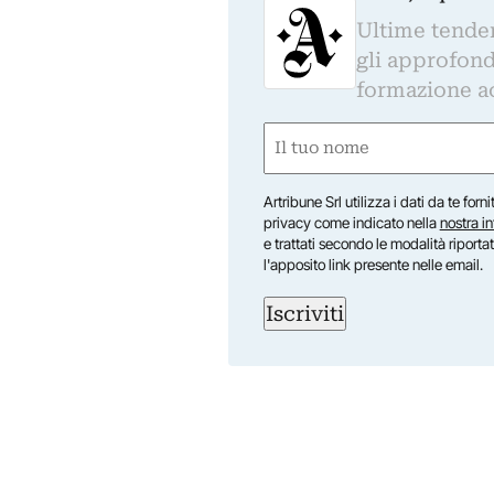
Ultime tendenz
gli approfond
formazione a
Nome
(Obbligatorio)
Nome
Artribune Srl utilizza i dati da te forn
privacy come indicato nella
nostra i
e trattati secondo le modalità riporta
l'apposito link presente nelle email.
Iscriviti