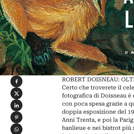
Condividi su Facebook
ROBERT DOISNEAU: OLTRE
Certo che troverete il ce
Condividi su X
fotografica di Doisneau è d
Condividi su LinkedIn
con poca spesa grazie a 
doppia esposizione del 193
Condividi su Pinterest
Anni Trenta, e poi la Parig
Condividi su WhatsApp
banlieue e nei bistrot più 