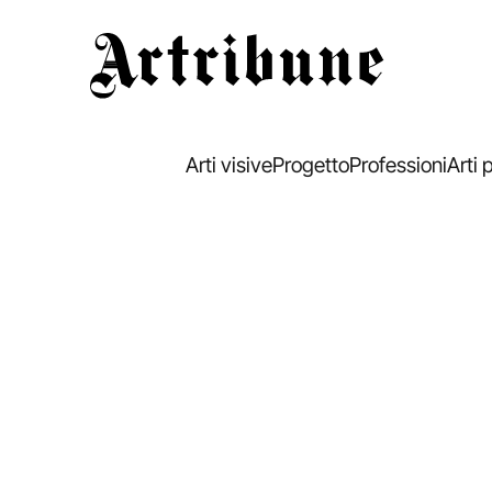
Artribune
Arti visive
Progetto
Professioni
Arti 