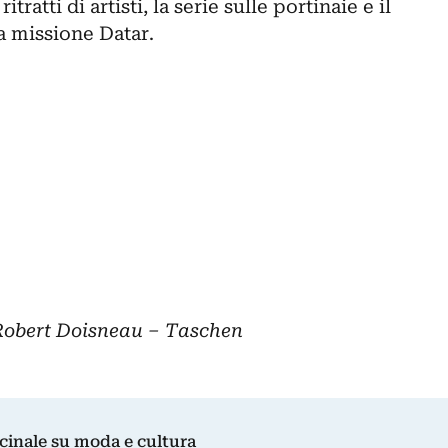
itratti di artisti, la serie sulle portinaie e il
la missione Datar.
Robert Doisneau – Taschen
dicinale su moda e cultura