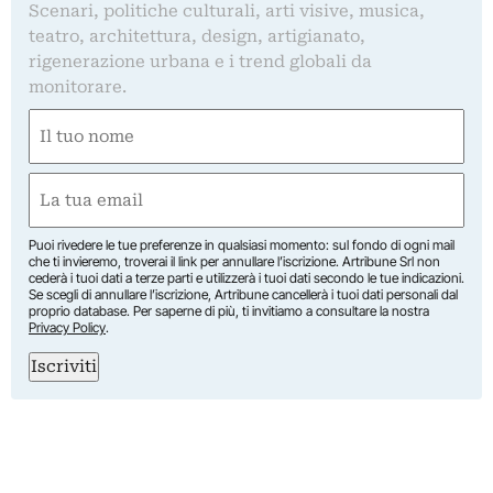
Scenari, politiche culturali, arti visive, musica,
teatro, architettura, design, artigianato,
rigenerazione urbana e i trend globali da
monitorare.
Nome
(Obbligatorio)
Nome
Email
(Obbligatorio)
Puoi rivedere le tue preferenze in qualsiasi momento: sul fondo di ogni mail
che ti invieremo, troverai il link per annullare l’iscrizione. Artribune Srl non
cederà i tuoi dati a terze parti e utilizzerà i tuoi dati secondo le tue indicazioni.
Se scegli di annullare l’iscrizione, Artribune cancellerà i tuoi dati personali dal
proprio database. Per saperne di più, ti invitiamo a consultare la nostra
Privacy Policy
.
Iscriviti