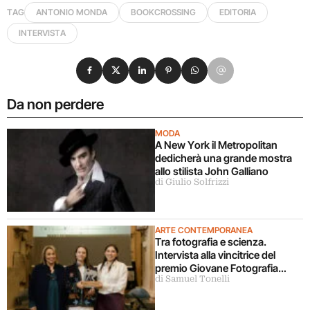
TAG
ANTONIO MONDA
BOOKCROSSING
EDITORIA
INTERVISTA
Condividi su Facebook
Condividi su X
Condividi su LinkedIn
Condividi su Pinterest
Condividi su WhatsApp
Condividi su Email
Da non perdere
MODA
A New York il Metropolitan
dedicherà una grande mostra
allo stilista John Galliano
di Giulio Solfrizzi
ARTE CONTEMPORANEA
Tra fotografia e scienza.
Intervista alla vincitrice del
premio Giovane Fotografia
di Samuel Tonelli
Italiana 2026