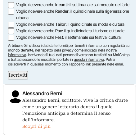
Voglio ricevere anche
Incanti
: il settimanale sul mercato dell'arte
Voglio ricevere anche
Render
: il quindicinale sulla rigenerazione
urbana
Voglio ricevere anche
Tailor
: il quindicinale su moda e cultura
Voglio ricevere anche
Pax
: il quindicinale sul turismo culturale
Voglio ricevere anche
Fest
: il settimanale sui festival culturali
Artribune Srl utilizza i dati da te forniti per tenerti informato con regolarità sul
mondo dell'arte, nel rispetto della privacy come indicato nella
nostra
informativa
. Iscrivendoti i tuoi dati personali verranno trasferiti su MailChimp
e trattati secondo le modalità riportate in
questa informativa
. Potrai
disiscriverti in qualsiasi momento con l'apposito link presente nelle email.
Iscriviti
Alessandro Berni
Alessandro Berni, scrittore. Vive la critica d’arte
come un genere letterario dentro il quale
l’emozione anticipa e determina il senso
dell’informare.
Scopri di più