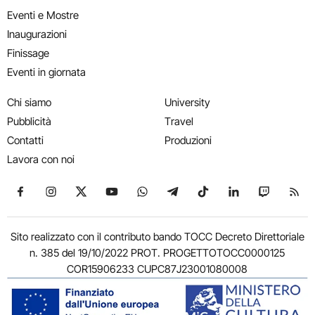
Eventi e Mostre
Inaugurazioni
Finissage
Eventi in giornata
Chi siamo
University
Pubblicità
Travel
Contatti
Produzioni
Lavora con noi
Seguici su Facebook
Seguici su Instagram
Seguici su X
Seguici su YouTube
Seguici su WhatsApp
Seguici su Telegram
Seguici su TikTok
Seguici su Link
Seguici su
Segui
Sito realizzato con il contributo bando TOCC Decreto Direttoriale
n. 385 del 19/10/2022 PROT. PROGETTOTOCC0000125
COR15906233 CUPC87J23001080008