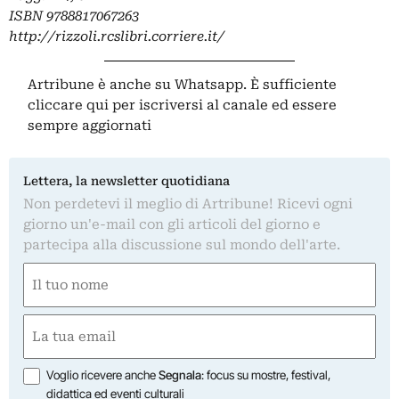
ISBN
9788817067263
http://rizzoli.rcslibri.corriere.it/
Artribune è anche su Whatsapp. È sufficiente
cliccare qui
per iscriversi al canale ed essere
sempre aggiornati
Lettera, la newsletter quotidiana
Non perdetevi il meglio di Artribune! Ricevi ogni
giorno un'e-mail con gli articoli del giorno e
partecipa alla discussione sul mondo dell'arte.
Nome
(Obbligatorio)
Nome
Email
(Obbligatorio)
Opzioni
Voglio ricevere anche
Segnala
: focus su mostre, festival,
didattica ed eventi culturali