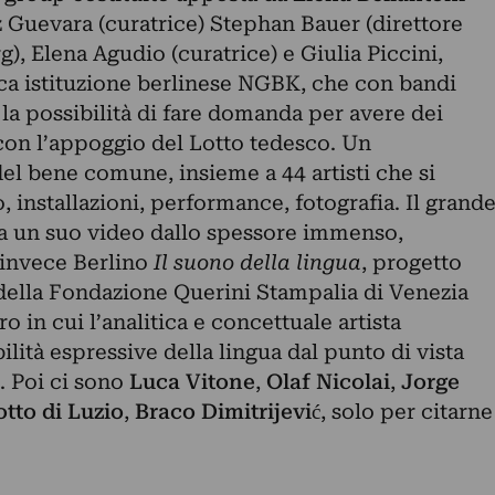
z Guevara (curatrice) Stephan Bauer (direttore
, Elena Agudio (curatrice) e Giulia Piccini,
ica istituzione berlinese NGBK, che con bandi
 la possibilità di fare domanda per avere dei
on l’appoggio del Lotto tedesco. Un
el bene comune, insieme a 44 artisti che si
, installazioni, performance, fotografia. Il grand
 un suo video dallo spessore immenso,
invece Berlino
Il suono della lingua
, progetto
 della Fondazione Querini Stampalia di Venezia
ro in cui l’analitica e concettuale artista
lità espressive della lingua dal punto di vista
. Poi ci sono
Luca Vitone
,
Olaf Nicolai
,
Jorge
tto di Luzio
,
Braco Dimitrijević
, solo per citarne