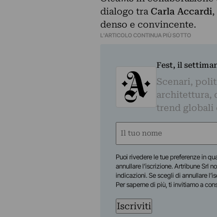
dialogo tra
Carla Accardi
,
denso e convincente.
L'ARTICOLO CONTINUA PIÙ SOTTO
Fest, il settima
Scenari, polit
architettura, 
trend globali
Nome
(Required)
First
Puoi rivedere le tue preferenze in qua
annullare l’iscrizione. Artribune Srl no
indicazioni. Se scegli di annullare l’i
Per saperne di più, ti invitiamo a con
Iscriviti