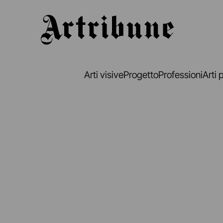
Artribune
Arti visive
Progetto
Professioni
Arti 