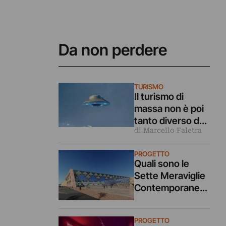
Da non perdere
TURISMO
Il turismo di
massa non è poi
tanto diverso da
di Marcello Faletra
un’invasione
aliena
PROGETTO
Quali sono le
Sette Meraviglie
Contemporanee
del mondo? C’è
una votazione
PROGETTO
online per