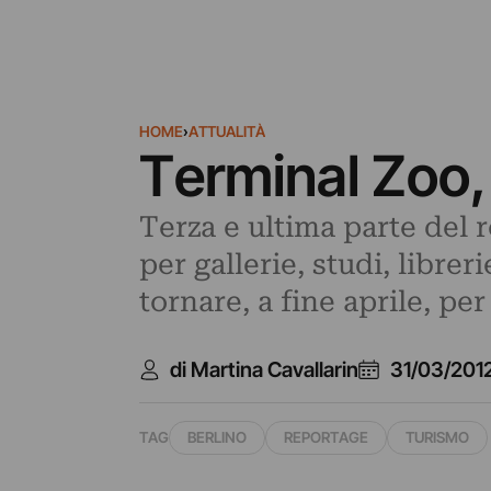
HOME
›
ATTUALITÀ
Terminal Zoo, p
Terza e ultima parte del 
per gallerie, studi, librer
tornare, a fine aprile, per
di Martina Cavallarin
31/03/201
TAG
BERLINO
REPORTAGE
TURISMO