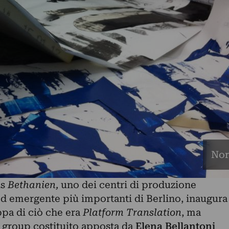
Nor
us
Bethanien
,
uno dei centri di produzione
d emergente più importanti di Berlino, inaugura
ppa di ciò che era
Platform Translation
, ma
t group costituito apposta da
Elena Bellantoni