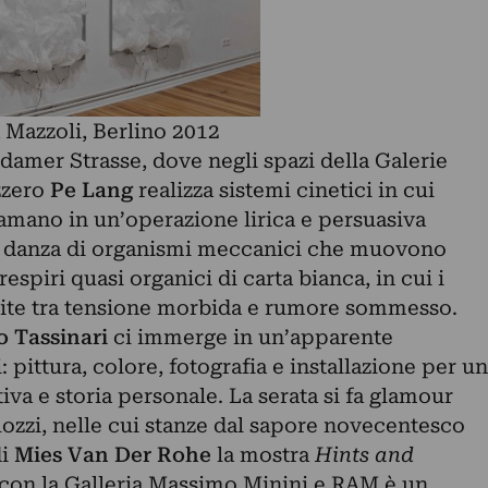
a Mazzoli, Berlino 2012
damer Strasse, dove negli spazi della Galerie
izzero
Pe Lang
realizza sistemi cinetici in cui
amano in un’operazione lirica e persuasiva
di danza di organismi meccanici che muovono
 respiri quasi organici di carta bianca, in cui i
mite tra tensione morbida e rumore sommesso.
o Tassinari
ci immerge in un’apparente
 pittura, colore, fotografia e installazione per un
tiva e storia personale. La serata si fa glamour
olozzi, nelle cui stanze dal sapore novecentesco
di
Mies Van Der Rohe
la mostra
Hints and
 con la Galleria Massimo Minini e RAM è un