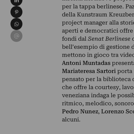
per la tappa berlinese. Pa
Condividi su Pinterest
della Kunstraum Kreuzberg)
Condividi su WhatsApp
project manager alla stor
aperti e democratici offre
Condividi su Email
fondi dal
Senat Berlinese
c
bell’esempio di gestione d
mettono in gioco tra video
Antoni Muntadas
presenta
Mariateresa Sartori
porta 
pensato per la biblioteca
che offre la courtesy, lavo
veneziana indaga le possibi
ritmico, melodico, sonoro
Pedro Nunez
,
Lorenzo Sco
alcuni.