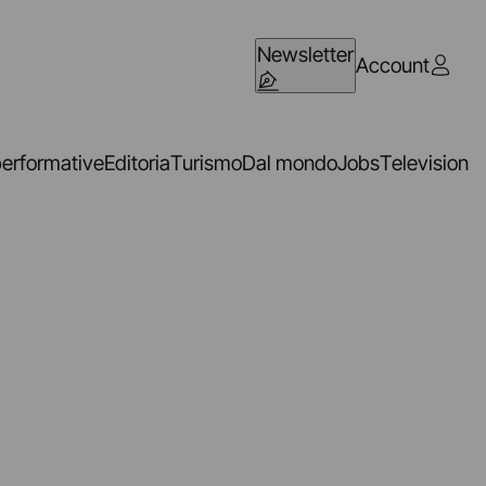
Newsletter
Account
performative
Editoria
Turismo
Dal mondo
Jobs
Television