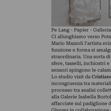
Pe Lang - Papier - Galleri
Ci allunghiamo verso Pots
Mario Mazzoli l’artista sv
funzione e forma si amalg
straordinaria. Una sorta 
sfere, tasselli, inchiostri e
sensori spingono le cala
Lo studio visit da
Cristian
incongruenza tra materiali:
processo tra analisi collet
alla Galerie Isabella Bort
affacciate sul padiglione 
Gleams
in collaborazione