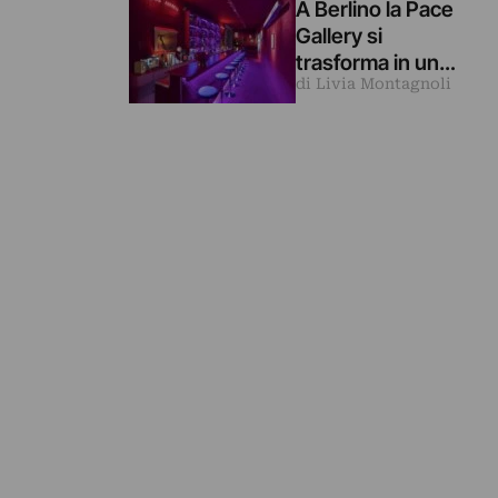
A Berlino la Pace
eleggerle
Gallery si
trasforma in un
di Livia Montagnoli
bar d’artista (per
una mostra
sull’innocenza
perduta)