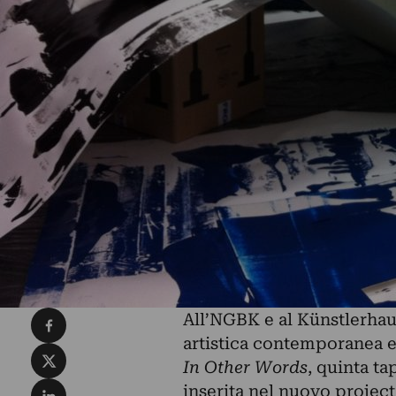
Condividi su Facebook
All’NGBK e al Künstlerha
artistica contemporanea e
Condividi su X
In Other Words
, quinta ta
Condividi su LinkedIn
inserita nel nuovo projec