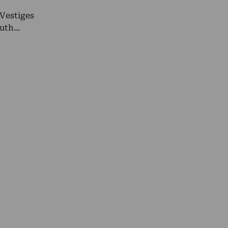
“Vestiges
outh…