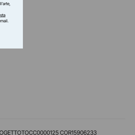
l'arte,
sta
email.
PROT. PROGETTOTOCC0000125 COR15906233