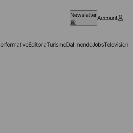
Newsletter
Account
performative
Editoria
Turismo
Dal mondo
Jobs
Television