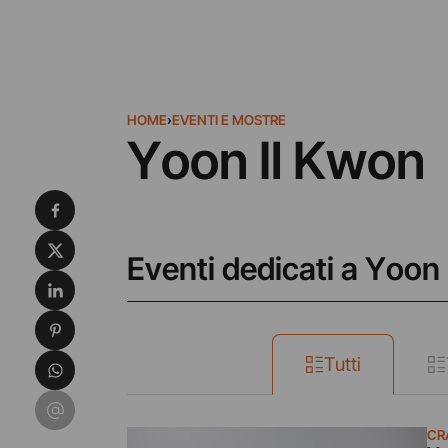
HOME
›
EVENTI E MOSTRE
Yoon Il Kwon
Condividi su Facebook
Condividi su X
Eventi dedicati a Yoon
Condividi su LinkedIn
Condividi su Pinterest
Condividi su WhatsApp
Tutti
Condividi su Email
CR