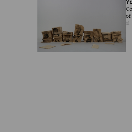
Yo
Co
of