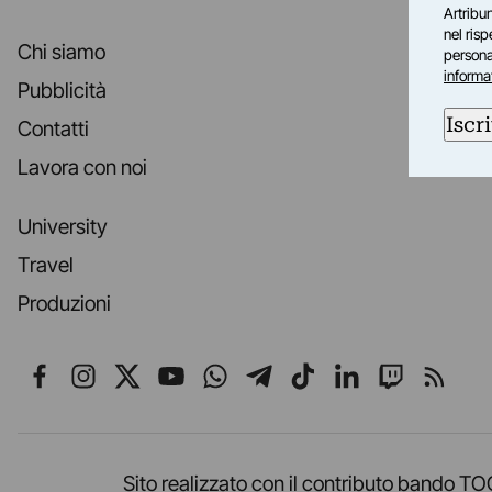
Artribun
nel ris
Chi siamo
personal
informa
Pubblicità
Iscri
Contatti
Lavora con noi
University
Travel
Produzioni
Seguici su Facebook
Seguici su Instagram
Seguici su X
Seguici su YouTube
Seguici su WhatsApp
Seguici su Telegr
Seguici su TikT
Seguici su L
Seguici 
Segui
Sito realizzato con il contributo band