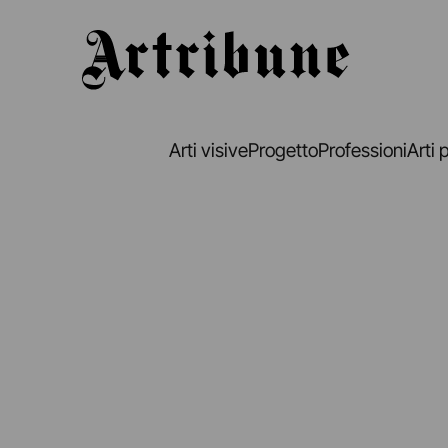
Artribune
Arti visive
Progetto
Professioni
Arti 