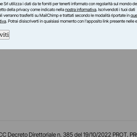
e Srl utilizza i dati da te forniti per tenerti informato con regolarità sul mondo del
petto della privacy come indicato nella
nostra informativa
. Iscrivendoti i tuoi dati
i verranno trasferiti su MailChimp e trattati secondo le modalità riportate in
que
tiva
. Potrai disiscriverti in qualsiasi momento con l'apposito link presente nelle 
viti
am
ok
inkedIn
su Twitch
ci su Rss
o TOCC Decreto Direttoriale n. 385 del 19/10/2022 