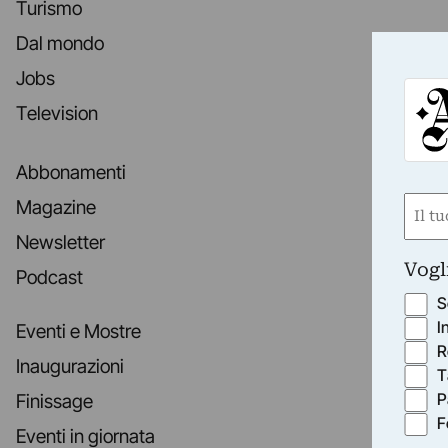
Turismo
Dal mondo
Jobs
Television
Abbonamenti
Nom
Magazine
(Requ
Newsletter
First
Vogl
Podcast
S
I
Eventi e Mostre
R
Inaugurazioni
T
P
Finissage
F
Eventi in giornata