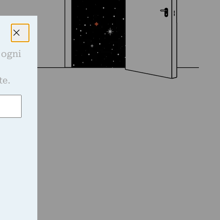
 ogni
e
te.