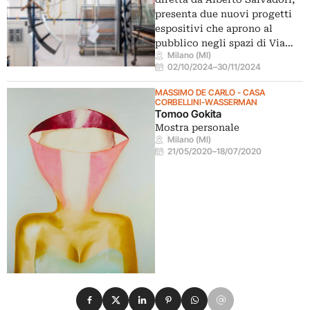
presenta due nuovi progetti
espositivi che aprono al
pubblico negli spazi di Via…
Milano (MI)
02/10/2024
–
30/11/2024
MASSIMO DE CARLO - CASA
CORBELLINI-WASSERMAN
Tomoo Gokita
Mostra personale
Milano (MI)
21/05/2020
–
18/07/2020
Condividi su Facebook
Condividi su X
Condividi su LinkedIn
Condividi su Pinterest
Condividi su WhatsApp
Condividi su Email