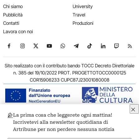
Chi siamo
University
Pubblicità
Travel
Contatti
Produzioni
Lavora con noi
Seguici su Facebook
Seguici su Instagram
Seguici su X
Seguici su YouTube
Seguici su WhatsApp
Seguici su Telegram
Seguici su TikTok
Seguici su Link
Seguici su
Segui
Sito realizzato con il contributo bando TOCC Decreto Direttoriale
n. 385 del 19/10/2022 PROT. PROGETTOTOCC0000125
COR15906233 CUPC87J23001080008
La prima cosa che leggerete ogni mattina!
© 2011-2026 ARTRIBUNE srl – Corso Vittorio Emanuele II, 287 –
Iscrivetevi alla newsletter quotidiana di
00186 Roma - P.I. 11381581005
Artribune per non perdere nessuna notizia
Privacy: Responsabile della protezione dei dati personali
ARTRIBUNE srl – Corso Vittorio Emanuele II, 287 – 00186 Roma