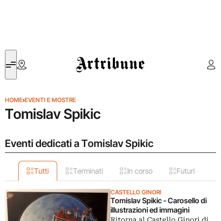
Artribune
HOME
›
EVENTI E MOSTRE
Tomislav Spikic
Eventi dedicati a Tomislav Spikic
Tutti
Terminati
In corso
Futuri
CASTELLO GINORI
Tomislav Spikic - Carosello di
illustrazioni ed immagini
Ritorna al Castello Ginori di