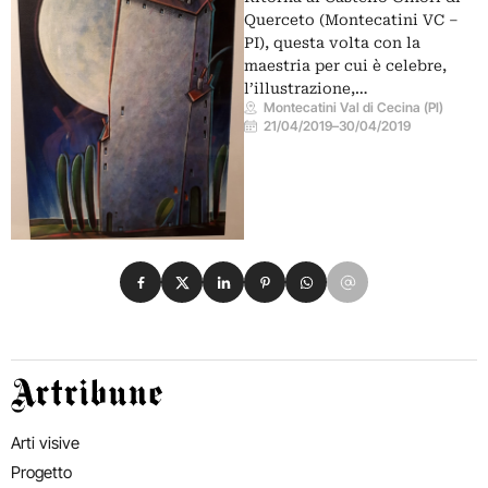
Querceto (Montecatini VC –
PI), questa volta con la
maestria per cui è celebre,
l’illustrazione,…
Montecatini Val di Cecina (PI)
21/04/2019
–
30/04/2019
Condividi su Facebook
Condividi su X
Condividi su LinkedIn
Condividi su Pinterest
Condividi su WhatsApp
Condividi su Email
Artribune
Arti visive
Progetto