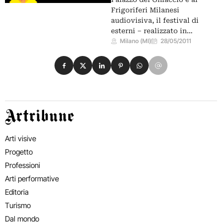
Frigoriferi Milanesi
audiovisiva, il festival di
esterni – realizzato in…
Milano (MI)
28/05/2011
Condividi su Facebook
Condividi su X
Condividi su LinkedIn
Condividi su Pinterest
Condividi su WhatsApp
Condividi su Email
Artribune
Arti visive
Progetto
Professioni
Arti performative
Editoria
Turismo
Dal mondo