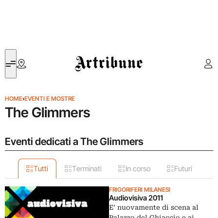
Artribune
HOME
›
EVENTI E MOSTRE
The Glimmers
Eventi dedicati a The Glimmers
Tutti
Terminati
In corso
Futuri
FRIGORIFERI MILANESI
Audiovisiva 2011
E’ nuovamente di scena al
Palazzo del Ghiaccio e ai