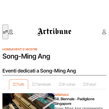
Artribune
HOME
›
EVENTI E MOSTRE
Song-Ming Ang
Eventi dedicati a Song-Ming Ang
Tutti
Terminati
In corso
Futuri
ARSENALE
58. Biennale - Padiglione
Singapore
Song-Ming Ang rappresenta