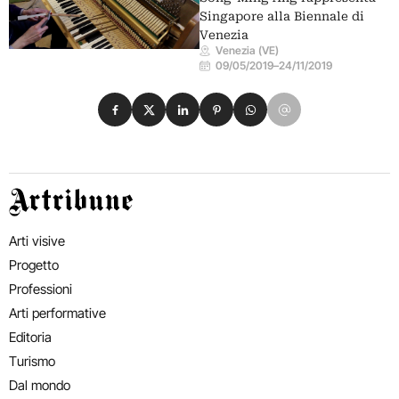
Singapore alla Biennale di
Venezia
Venezia (VE)
09/05/2019
–
24/11/2019
Condividi su Facebook
Condividi su X
Condividi su LinkedIn
Condividi su Pinterest
Condividi su WhatsApp
Condividi su Email
Artribune
Arti visive
Progetto
Professioni
Arti performative
Editoria
Turismo
Dal mondo