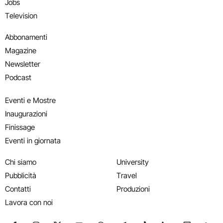
Jobs
Television
Abbonamenti
Magazine
Newsletter
Podcast
Eventi e Mostre
Inaugurazioni
Finissage
Eventi in giornata
Chi siamo
University
Pubblicità
Travel
Contatti
Produzioni
Lavora con noi
Seguici su Facebook
Seguici su Instagram
Seguici su X
Seguici su YouTube
Seguici su WhatsApp
Seguici su Telegram
Seguici su TikTok
Seguici su Link
Seguici su
Segui