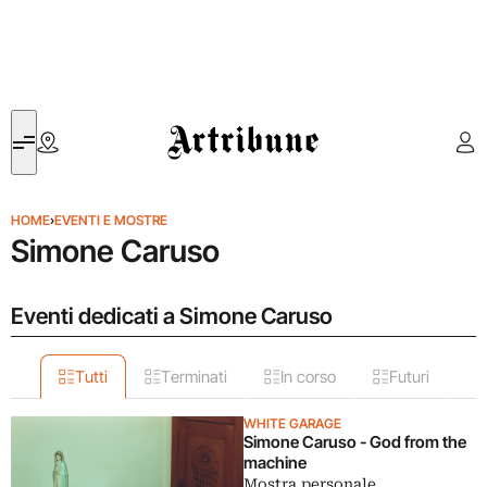
Artribune
HOME
›
EVENTI E MOSTRE
Simone Caruso
Eventi dedicati a Simone Caruso
Tutti
Terminati
In corso
Futuri
WHITE GARAGE
Simone Caruso - God from the
machine
Mostra personale