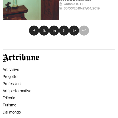
Catania (CT)
30/03/2019
–
27/04/2019
Condividi su Facebook
Condividi su X
Condividi su LinkedIn
Condividi su Pinterest
Condividi su WhatsApp
Condividi su Email
Artribune
Arti visive
Progetto
Professioni
Arti performative
Editoria
Turismo
Dal mondo