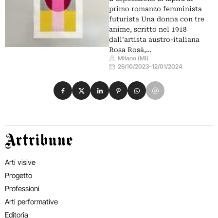
primo romanzo femminista
futurista Una donna con tre
anime, scritto nel 1918
dall’artista austro-italiana
Rosa Rosà,…
Milano (MI)
26/10/2023
–
12/01/2024
Condividi su Facebook
Condividi su X
Condividi su LinkedIn
Condividi su Pinterest
Condividi su WhatsApp
Condividi su Email
Artribune
Arti visive
Progetto
Professioni
Arti performative
Editoria