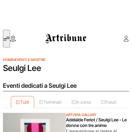
Artribune
HOME
›
EVENTI E MOSTRE
Seulgi Lee
Eventi dedicati a Seulgi Lee
Tutti
Terminati
In corso
Futuri
ARTOPIA GALLERY
Adélaïde Feriot / Seulgi Lee - Le
donne con tre anime
L’esposizione si ispira al