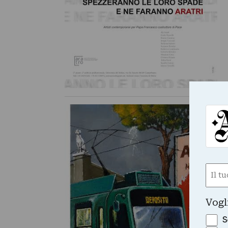
LA
Se
La
mo
Ed
Nom
(Requ
First
Vogl
S