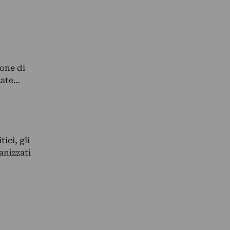
one di
zzate…
ici, gli
anizzati