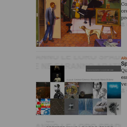
Co
or
pr
AR
Sp
Qu
es
ve