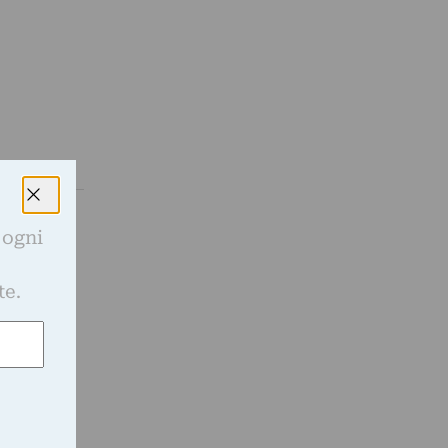
 ogni
nea 19, la
e
i di
te.