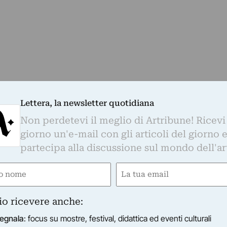
Lettera, la newsletter quotidiana
STELLINA ARTE CONTEMPORANEA
rgio Ceccotti - Capolinea 19
Non perdetevi il meglio di Artribune! Ricevi
Stellina ArteContemporanea è lieta di annunciare Capoli
giorno un'e-mail con gli articoli del giorno 
stra personale di Sergio Ceccotti accompagnata dai test
partecipa alla discussione sul mondo dell'ar
oardo Albinati.…
19/03/2014
–
28/04/2014
Roma (RM)
e
Email
ired)
(Required)
io ricevere anche:
egnala
: focus su mostre, festival, didattica ed eventi culturali