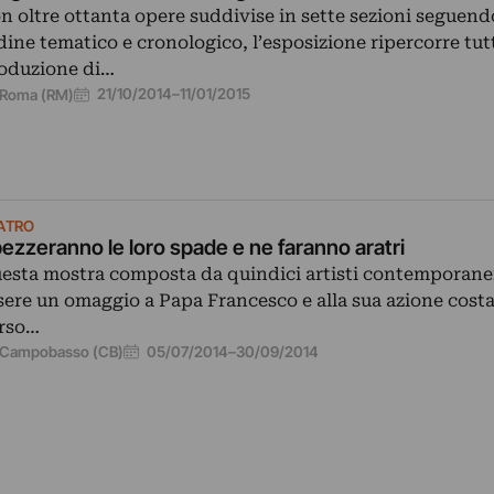
n oltre ottanta opere suddivise in sette sezioni seguend
dine tematico e cronologico, l’esposizione ripercorre tutt
oduzione di…
21/10/2014
–
11/01/2015
Roma (RM)
ATRO
ezzeranno le loro spade e ne faranno aratri
esta mostra composta da quindici artisti contemporane
sere un omaggio a Papa Francesco e alla sua azione cost
rso…
05/07/2014
–
30/09/2014
Campobasso (CB)