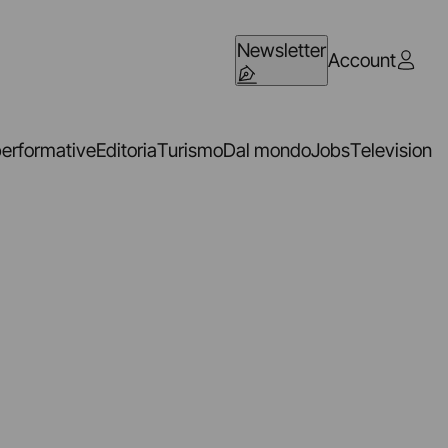
Newsletter
Account
performative
Editoria
Turismo
Dal mondo
Jobs
Television