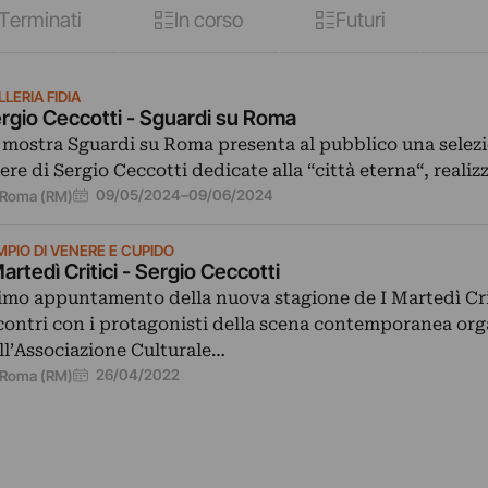
Terminati
In corso
Futuri
LERIA FIDIA
rgio Ceccotti - Sguardi su Roma
 mostra Sguardi su Roma presenta al pubblico una selezi
ere di Sergio Ceccotti dedicate alla “città eterna“, reali
09/05/2024
–
09/06/2024
Roma (RM)
MPIO DI VENERE E CUPIDO
Martedì Critici - Sergio Ceccotti
imo appuntamento della nuova stagione de I Martedì Crit
contri con i protagonisti della scena contemporanea org
ll’Associazione Culturale…
26/04/2022
Roma (RM)