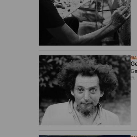
BI
Ge
Ge