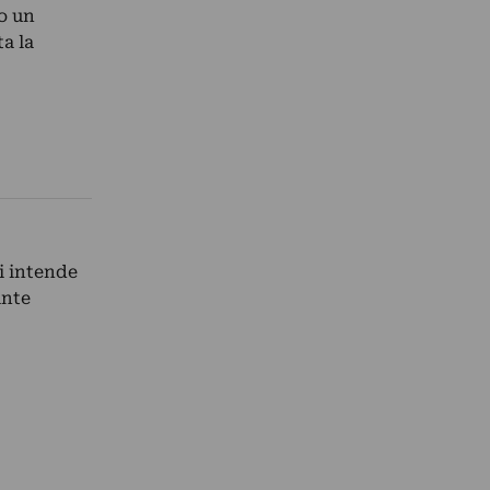
o un
a la
i intende
ante