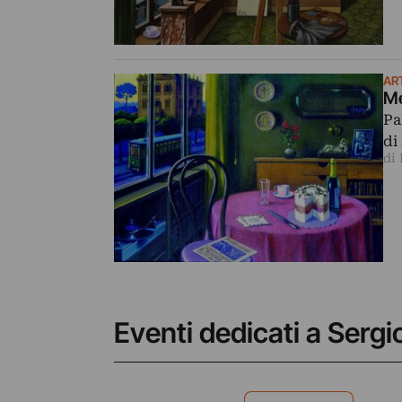
AR
Me
Pa
di
di
Eventi dedicati a Sergi