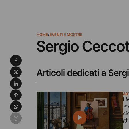
HOME
›
EVENTI E MOSTRE
Sergio Ceccot
Condividi su Facebook
Condividi su X
Articoli dedicati a Serg
Condividi su LinkedIn
Condividi su Pinterest
AR
I 
Condividi su WhatsApp
Pr
ci
Condividi su Email
gi