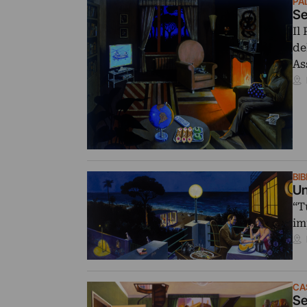
PA
Se
Il
de
As
BI
Un
“T
im
CAS
Se