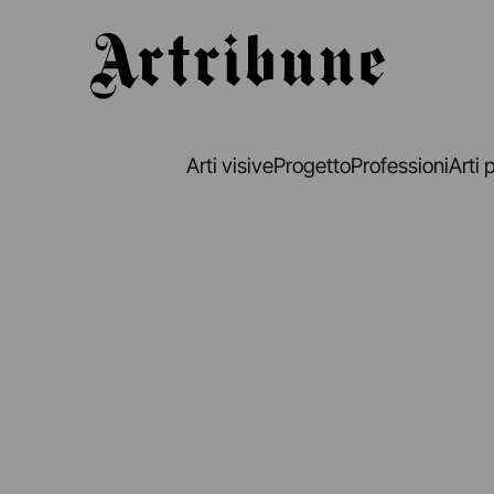
Artribune
Arti visive
Progetto
Professioni
Arti 