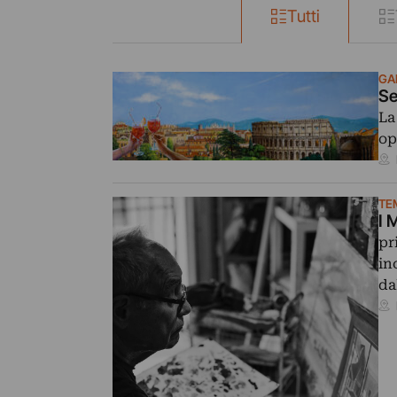
Tutti
GAL
Se
La
op
TE
I 
pr
in
da