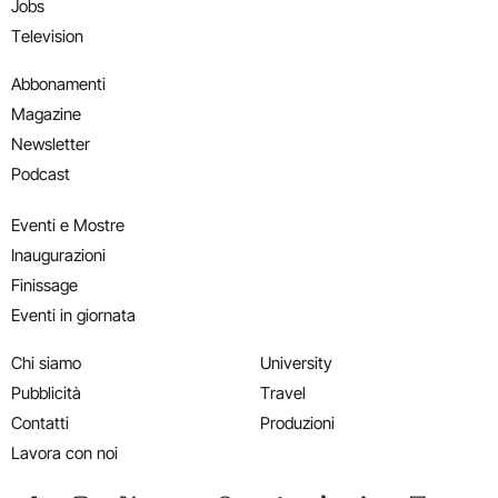
Jobs
Television
Abbonamenti
Magazine
Newsletter
Podcast
Eventi e Mostre
Inaugurazioni
Finissage
Eventi in giornata
Chi siamo
University
Pubblicità
Travel
Contatti
Produzioni
Lavora con noi
Seguici su Facebook
Seguici su Instagram
Seguici su X
Seguici su YouTube
Seguici su WhatsApp
Seguici su Telegram
Seguici su TikTok
Seguici su Link
Seguici su
Segui