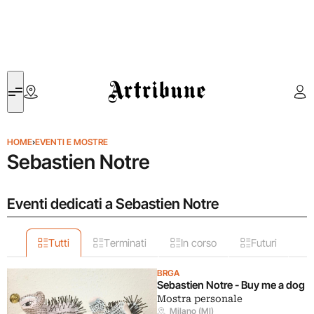
Artribune
HOME
›
EVENTI E MOSTRE
Sebastien Notre
Eventi dedicati a Sebastien Notre
Tutti
Terminati
In corso
Futuri
BRGA
Sebastien Notre - Buy me a dog
Mostra personale
Milano (MI)