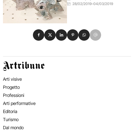
28/02/2019
–
04/03/2019
Condividi su Facebook
Condividi su X
Condividi su LinkedIn
Condividi su Pinterest
Condividi su WhatsApp
Condividi su Email
Artribune
Arti visive
Progetto
Professioni
Arti performative
Editoria
Turismo
Dal mondo