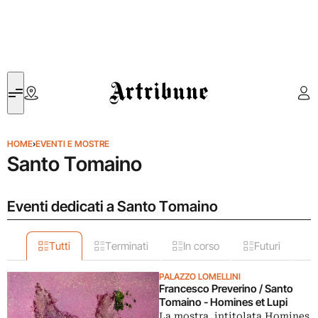
Artribune
HOME
›
EVENTI E MOSTRE
Santo Tomaino
Eventi dedicati a Santo Tomaino
Tutti
Terminati
In corso
Futuri
PALAZZO LOMELLINI
Francesco Preverino / Santo
Tomaino - Homines et Lupi
La mostra, intitolata Homines