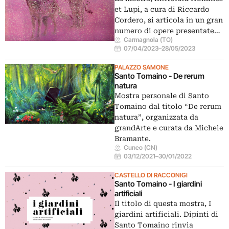
et Lupi, a cura di Riccardo
Cordero, si articola in un gran
numero di opere presentate…
Carmagnola (TO)
07/04/2023
–
28/05/2023
PALAZZO SAMONE
Santo Tomaino - De rerum
natura
Mostra personale di Santo
Tomaino dal titolo “De rerum
natura”, organizzata da
grandArte e curata da Michele
Bramante.
Cuneo (CN)
03/12/2021
–
30/01/2022
CASTELLO DI RACCONIGI
Santo Tomaino - I giardini
artificiali
Il titolo di questa mostra, I
giardini artificiali. Dipinti di
Santo Tomaino rinvia