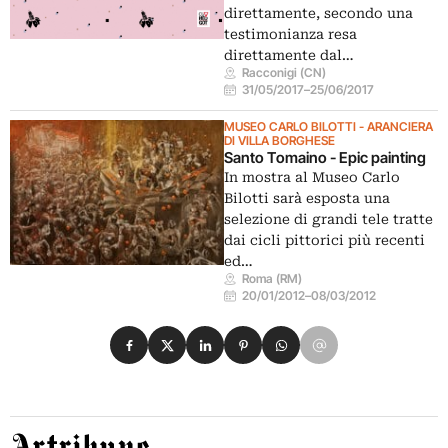
direttamente, secondo una
testimonianza resa
direttamente dal…
Racconigi (CN)
31/05/2017
–
25/06/2017
MUSEO CARLO BILOTTI - ARANCIERA
DI VILLA BORGHESE
Santo Tomaino - Epic painting
In mostra al Museo Carlo
Bilotti sarà esposta una
selezione di grandi tele tratte
dai cicli pittorici più recenti
ed…
Roma (RM)
20/01/2012
–
08/03/2012
Condividi su Facebook
Condividi su X
Condividi su LinkedIn
Condividi su Pinterest
Condividi su WhatsApp
Condividi su Email
Artribune