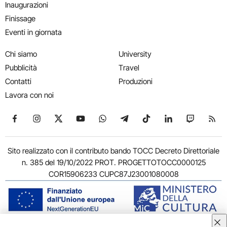
Inaugurazioni
Finissage
Eventi in giornata
Chi siamo
University
Pubblicità
Travel
Contatti
Produzioni
Lavora con noi
Seguici su Facebook
Seguici su Instagram
Seguici su X
Seguici su YouTube
Seguici su WhatsApp
Seguici su Telegram
Seguici su TikTok
Seguici su Link
Seguici su
Segui
Sito realizzato con il contributo bando TOCC Decreto Direttoriale
n. 385 del 19/10/2022 PROT. PROGETTOTOCC0000125
COR15906233 CUPC87J23001080008