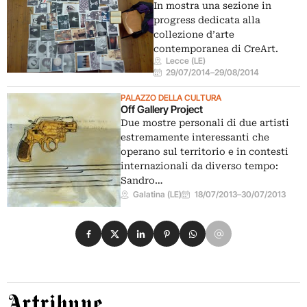
In mostra una sezione in
progress dedicata alla
collezione d’arte
contemporanea di CreArt.
Lecce (LE)
29/07/2014
–
29/08/2014
PALAZZO DELLA CULTURA
Off Gallery Project
Due mostre personali di due artisti
estremamente interessanti che
operano sul territorio e in contesti
internazionali da diverso tempo:
Sandro…
Galatina (LE)
18/07/2013
–
30/07/2013
Condividi su Facebook
Condividi su X
Condividi su LinkedIn
Condividi su Pinterest
Condividi su WhatsApp
Condividi su Email
Artribune