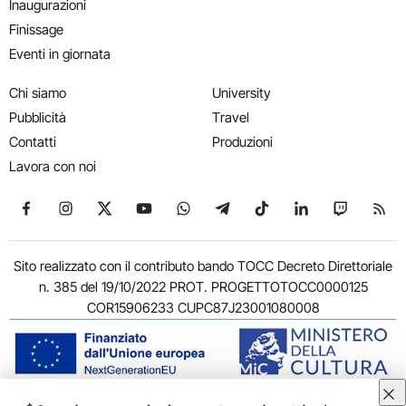
Inaugurazioni
Finissage
Eventi in giornata
Chi siamo
University
Pubblicità
Travel
Contatti
Produzioni
Lavora con noi
Seguici su Facebook
Seguici su Instagram
Seguici su X
Seguici su YouTube
Seguici su WhatsApp
Seguici su Telegram
Seguici su TikTok
Seguici su Link
Seguici su
Segui
Sito realizzato con il contributo bando TOCC Decreto Direttoriale
n. 385 del 19/10/2022 PROT. PROGETTOTOCC0000125
COR15906233 CUPC87J23001080008