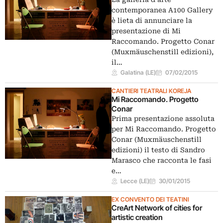
contemporanea A100 Gallery
è lieta di annunciare la
presentazione di Mi
Raccomando. Progetto Conar
(Muxmäuschenstill edizioni),
il…
Galatina (LE)
07/02/2015
CANTIERI TEATRALI KOREJA
Mi Raccomando. Progetto
Conar
Prima presentazione assoluta
per Mi Raccomando. Progetto
Conar (Muxmäuschenstill
edizioni) il testo di Sandro
Marasco che racconta le fasi
e…
Lecce (LE)
30/01/2015
EX CONVENTO DEI TEATINI
CreArt Network of cities for
artistic creation