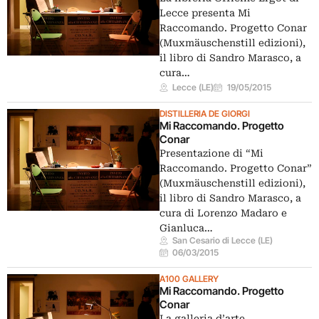
Lecce presenta Mi
Raccomando. Progetto Conar
(Muxmäuschenstill edizioni),
il libro di Sandro Marasco, a
cura…
Lecce (LE)
19/05/2015
DISTILLERIA DE GIORGI
Mi Raccomando. Progetto
Conar
Presentazione di “Mi
Raccomando. Progetto Conar”
(Muxmäuschenstill edizioni),
il libro di Sandro Marasco, a
cura di Lorenzo Madaro e
Gianluca…
San Cesario di Lecce (LE)
06/03/2015
A100 GALLERY
Mi Raccomando. Progetto
Conar
La galleria d’arte