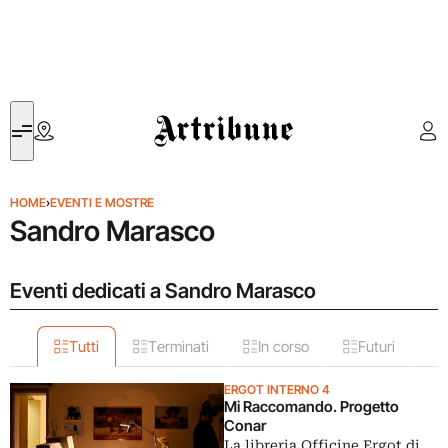
Artribune
HOME
›
EVENTI E MOSTRE
Sandro Marasco
Eventi dedicati a Sandro Marasco
Tutti
Terminati
In corso
Futuri
ERGOT INTERNO 4
Mi Raccomando. Progetto
Conar
La libreria Officine Ergot di